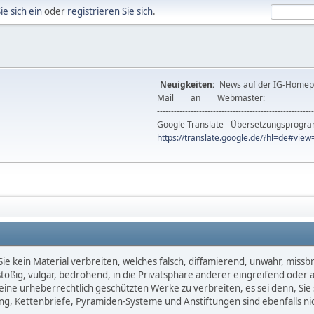
ie sich ein
oder
registrieren Sie sich
.
Neuigkeiten:
News auf der IG-Ho
Mail an Webmast
--------------------------------------------------------
Google Translate - Übersetzungsprog
https://translate.google.de/?hl=de#vi
e kein Material verbreiten, welches falsch, diffamierend, unwahr, missbräu
nstößig, vulgär, bedrohend, in die Privatsphäre anderer eingreifend oder
keine urheberrechtlich geschützten Werke zu verbreiten, es sei denn, Si
g, Kettenbriefe, Pyramiden-Systeme und Anstiftungen sind ebenfalls nic