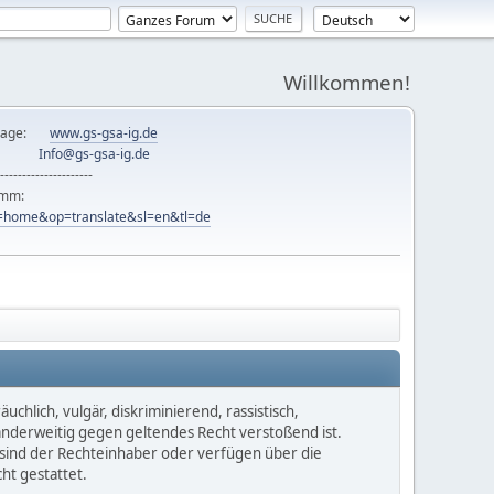
Willkommen!
mepage:
www.gs-gsa-ig.de
er:
Info@gs-gsa-ig.de
---------------------
ramm:
ew=home&op=translate&sl=en&tl=de
chlich, vulgär, diskriminierend, rassistisch,
 anderweitig gegen geltendes Recht verstoßend ist.
e sind der Rechteinhaber oder verfügen über die
ht gestattet.