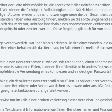
ber der Seite nicht möglich ist, die Korrektheit aller Beiträge zu prüfen. 
d. Wir können die Richtigkeit, Vollständigkeit oder Nützlichkeit der ange
eiligen Autoren wieder und nicht notwendigerweise die der Gesamtheit d
eanstanden haben oder anstößig finden, melden Sie dies bitte umgehend 
ich das Recht vor, Beiträge innerhalb eines angemessenen Zeitfensters zu
rt gelöscht oder zensiert werden. Diese Regelung gilt auch für von ande
träge verantwortlich. Darüber hinaus erklären Sie sich einverstanden, di
treiber behalten sich das Recht vor, im Falle einer formellen Beschwerd
hkeit, einen Benutzernamen zu wählen. Wir raten Ihnen, einen angemess
dmistratoren in Fällen, in denen Ihre Identität nicht anders festzustel
fehlen die Verwendung eines komplexen und eindeutigen Passworts für 
hkeit, ein detailiertes Benutzerprofil auszufüllen. Es obliegt Ihrer V
von den Betreibern oder Verantwortlichen als unwahr oder anstößigfest
 geeignete Sanktionen durchgeführt werden.
es wird nur im Falle einer groben Verletzung dieser Vereinbarung gesche
eine Textdatei mit Informationen (wie Ihrem Benutzernamen und Passwort