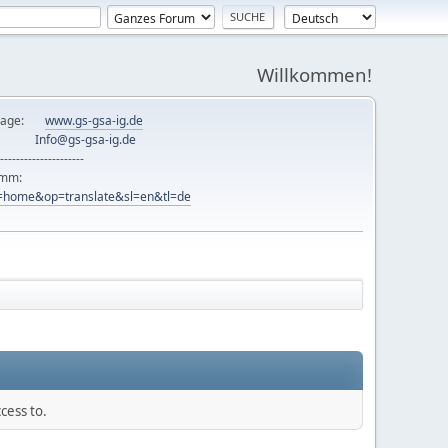
Willkommen!
mepage:
www.gs-gsa-ig.de
er:
Info@gs-gsa-ig.de
---------------------
ramm:
ew=home&op=translate&sl=en&tl=de
cess to.