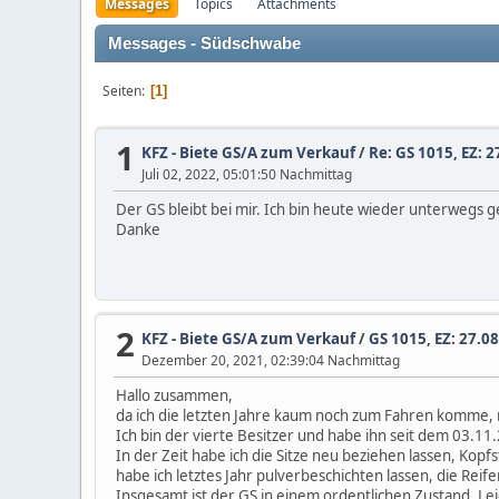
Messages
Topics
Attachments
Messages - Südschwabe
Seiten
1
1
KFZ - Biete GS/A zum Verkauf
/
Re: GS 1015, EZ: 
Juli 02, 2022, 05:01:50 Nachmittag
Der GS bleibt bei mir. Ich bin heute wieder unterwegs 
Danke
2
KFZ - Biete GS/A zum Verkauf
/
GS 1015, EZ: 27.0
Dezember 20, 2021, 02:39:04 Nachmittag
Hallo zusammen,
da ich die letzten Jahre kaum noch zum Fahren komme,
Ich bin der vierte Besitzer und habe ihn seit dem 03.11
In der Zeit habe ich die Sitze neu beziehen lassen, Ko
habe ich letztes Jahr pulverbeschichten lassen, die Reifen
Insgesamt ist der GS in einem ordentlichen Zustand. Lei