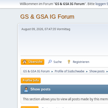
Willkommen im Forum "
GS & GSA IG Forum
". Bitte
loggen S
GS & GSA IG Forum
August 09, 2026, 07:47:35 Vormittag
Übersicht
Suche
Registrieren
GS & GSA IG Forum
Profile of Südschwabe
Show posts
►
►
Profile Info
Show posts
This section allows you to view all posts made by this me