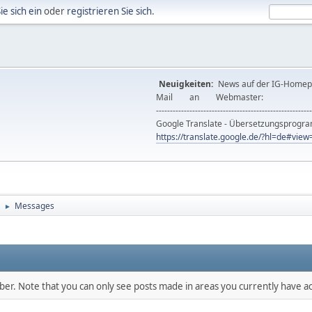
ie sich ein
oder
registrieren Sie sich
.
Neuigkeiten:
News auf der IG-Ho
Mail an Webmast
--------------------------------------------------------
Google Translate - Übersetzungsprog
https://translate.google.de/?hl=de#vi
Messages
►
mber. Note that you can only see posts made in areas you currently have ac