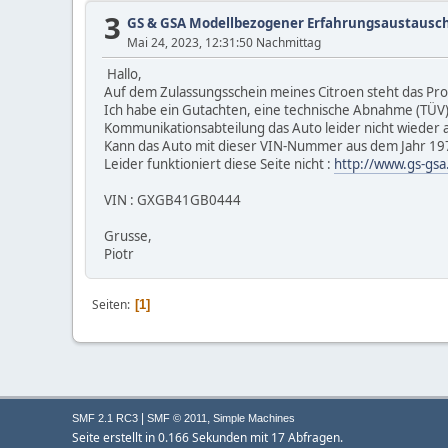
3
GS & GSA Modellbezogener Erfahrungsaustausc
Mai 24, 2023, 12:31:50 Nachmittag
Hallo,
Auf dem Zulassungsschein meines Citroen steht das Pr
Ich habe ein Gutachten, eine technische Abnahme (TÜV)
Kommunikationsabteilung das Auto leider nicht wiede
Kann das Auto mit dieser VIN-Nummer aus dem Jahr 19
Leider funktioniert diese Seite nicht :
http://www.gs-gsa
VIN : GXGB41GB0444
Grusse,
Piotr
Seiten
1
|
,
SMF 2.1 RC3
SMF © 2011
Simple Machines
Seite erstellt in 0.166 Sekunden mit 17 Abfragen.