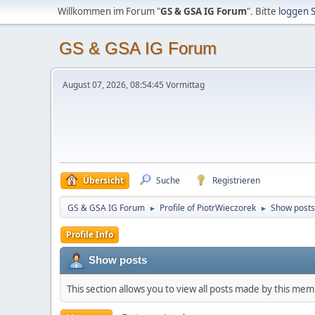
Willkommen im Forum "
GS & GSA IG Forum
". Bitte
loggen S
GS & GSA IG Forum
August 07, 2026, 08:54:45 Vormittag
Übersicht
Suche
Registrieren
GS & GSA IG Forum
Profile of PiotrWieczorek
Show posts
►
►
Profile Info
Show posts
This section allows you to view all posts made by this me