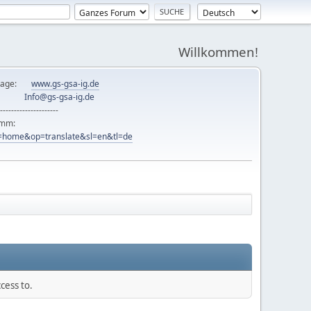
Willkommen!
mepage:
www.gs-gsa-ig.de
er:
Info@gs-gsa-ig.de
---------------------
ramm:
ew=home&op=translate&sl=en&tl=de
cess to.