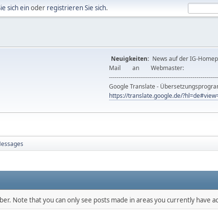
ie sich ein
oder
registrieren Sie sich
.
Neuigkeiten:
News auf der IG-Ho
Mail an Webmast
--------------------------------------------------------
Google Translate - Übersetzungsprog
https://translate.google.de/?hl=de#vi
essages
mber. Note that you can only see posts made in areas you currently have ac