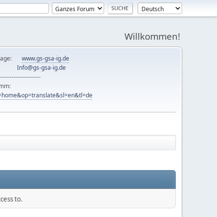
Willkommen!
mepage:
www.gs-gsa-ig.de
er:
Info@gs-gsa-ig.de
---------------------
ramm:
ew=home&op=translate&sl=en&tl=de
cess to.