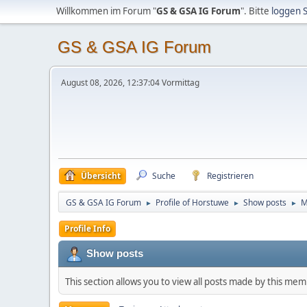
Willkommen im Forum "
GS & GSA IG Forum
". Bitte
loggen S
GS & GSA IG Forum
August 08, 2026, 12:37:04 Vormittag
Übersicht
Suche
Registrieren
GS & GSA IG Forum
Profile of Horstuwe
Show posts
M
►
►
►
Profile Info
Show posts
This section allows you to view all posts made by this me