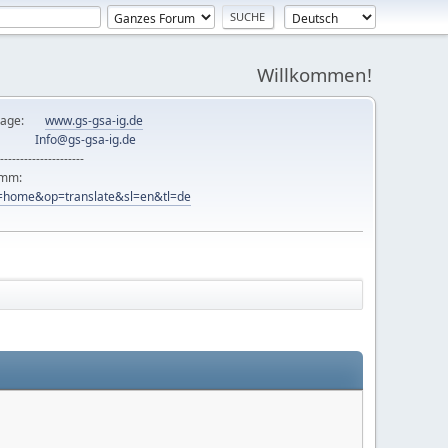
Willkommen!
mepage:
www.gs-gsa-ig.de
er:
Info@gs-gsa-ig.de
---------------------
ramm:
ew=home&op=translate&sl=en&tl=de