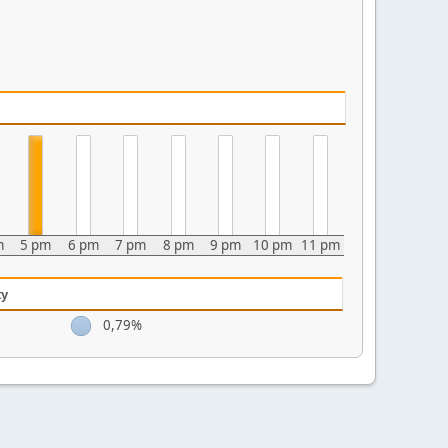
m
5 pm
6 pm
7 pm
8 pm
9 pm
10 pm
11 pm
ty
0,79%