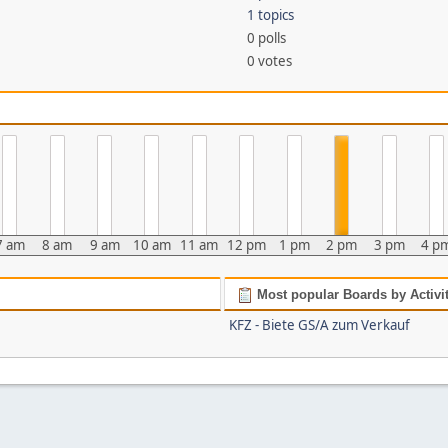
1 topics
0 polls
0 votes
7 am
8 am
9 am
10 am
11 am
12 pm
1 pm
2 pm
3 pm
4 p
Most popular Boards by Activi
KFZ - Biete GS/A zum Verkauf