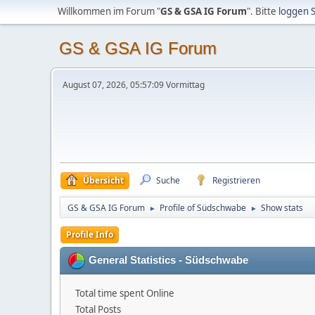
Willkommen im Forum "
GS & GSA IG Forum
". Bitte
loggen S
GS & GSA IG Forum
August 07, 2026, 05:57:09 Vormittag
Übersicht
Suche
Registrieren
GS & GSA IG Forum
Profile of Südschwabe
Show stats
►
►
Profile Info
General Statistics - Südschwabe
Total time spent Online
Total Posts