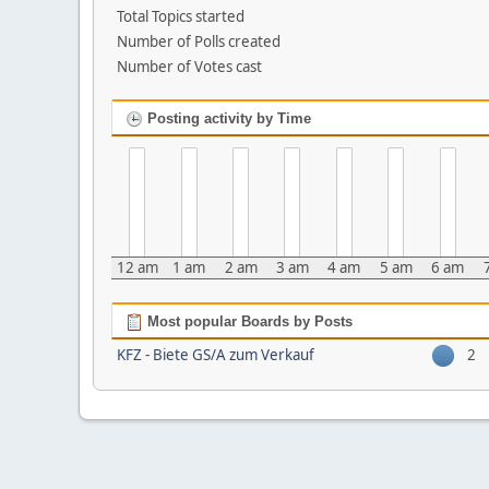
Total Topics started
Number of Polls created
Number of Votes cast
Posting activity by Time
12 am
1 am
2 am
3 am
4 am
5 am
6 am
Most popular Boards by Posts
KFZ - Biete GS/A zum Verkauf
2