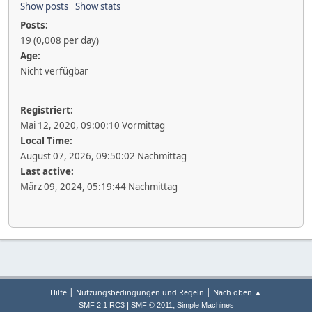
Show posts
Show stats
Posts:
19 (0,008 per day)
Age:
Nicht verfügbar
Registriert:
Mai 12, 2020, 09:00:10 Vormittag
Local Time:
August 07, 2026, 09:50:02 Nachmittag
Last active:
März 09, 2024, 05:19:44 Nachmittag
|
|
Hilfe
Nutzungsbedingungen und Regeln
Nach oben ▲
|
,
SMF 2.1 RC3
SMF © 2011
Simple Machines