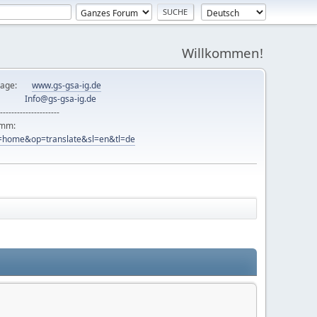
Willkommen!
mepage:
www.gs-gsa-ig.de
er:
Info@gs-gsa-ig.de
---------------------
ramm:
ew=home&op=translate&sl=en&tl=de