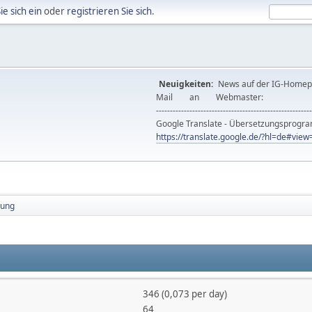
ie sich ein
oder
registrieren Sie sich
.
Neuigkeiten:
News auf der IG-Ho
Mail an Webmast
--------------------------------------------------------
Google Translate - Übersetzungsprog
https://translate.google.de/?hl=de#vi
ung
346 (0,073 per day)
64