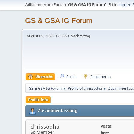
Willkommen im Forum "
GS & GSA IG Forum
". Bitte
loggen S
GS & GSA IG Forum
August 09, 2026, 12:36:21 Nachmittag
Übersicht
Suche
Registrieren
GS & GSA IG Forum
Profile of chrissodha
Zusammenfass
►
►
Profile Info
Zusammenfassung
chrissodha
Posts:
Sr. Member
Age: