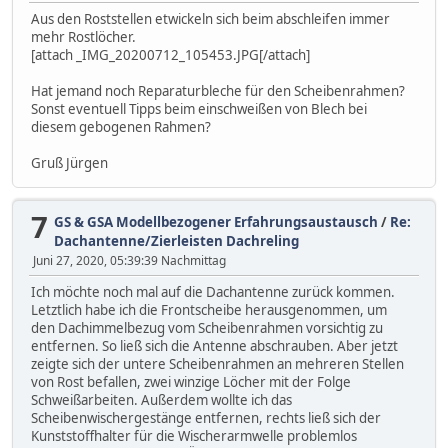
Aus den Roststellen etwickeln sich beim abschleifen immer
mehr Rostlöcher.
[attach _IMG_20200712_105453.JPG[/attach]
Hat jemand noch Reparaturbleche für den Scheibenrahmen?
Sonst eventuell Tipps beim einschweißen von Blech bei
diesem gebogenen Rahmen?
Gruß Jürgen
7
GS & GSA Modellbezogener Erfahrungsaustausch
/
Re:
Dachantenne/Zierleisten Dachreling
Juni 27, 2020, 05:39:39 Nachmittag
Ich möchte noch mal auf die Dachantenne zurück kommen.
Letztlich habe ich die Frontscheibe herausgenommen, um
den Dachimmelbezug vom Scheibenrahmen vorsichtig zu
entfernen. So ließ sich die Antenne abschrauben. Aber jetzt
zeigte sich der untere Scheibenrahmen an mehreren Stellen
von Rost befallen, zwei winzige Löcher mit der Folge
Schweißarbeiten. Außerdem wollte ich das
Scheibenwischergestänge entfernen, rechts ließ sich der
Kunststoffhalter für die Wischerarmwelle problemlos