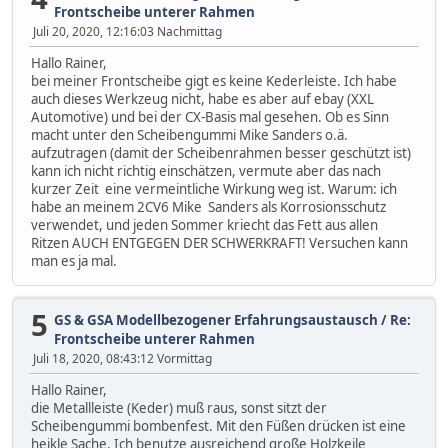
Frontscheibe unterer Rahmen
Juli 20, 2020, 12:16:03 Nachmittag
Hallo Rainer,
bei meiner Frontscheibe gigt es keine Kederleiste. Ich habe
auch dieses Werkzeug nicht, habe es aber auf ebay (XXL
Automotive) und bei der CX-Basis mal gesehen. Ob es Sinn
macht unter den Scheibengummi Mike Sanders o.ä.
aufzutragen (damit der Scheibenrahmen besser geschützt ist)
kann ich nicht richtig einschätzen, vermute aber das nach
kurzer Zeit eine vermeintliche Wirkung weg ist. Warum: ich
habe an meinem 2CV6 Mike Sanders als Korrosionsschutz
verwendet, und jeden Sommer kriecht das Fett aus allen
Ritzen AUCH ENTGEGEN DER SCHWERKRAFT! Versuchen kann
man es ja mal.
5
GS & GSA Modellbezogener Erfahrungsaustausch
/
Re:
Frontscheibe unterer Rahmen
Juli 18, 2020, 08:43:12 Vormittag
Hallo Rainer,
die Metallleiste (Keder) muß raus, sonst sitzt der
Scheibengummi bombenfest. Mit den Füßen drücken ist eine
heikle Sache. Ich benutze ausreichend große Holzkeile