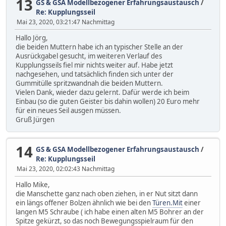
13
GS & GSA Modellbezogener Erfahrungsaustausch
/
Re: Kupplungsseil
Mai 23, 2020, 03:21:47 Nachmittag
Hallo Jörg,
die beiden Muttern habe ich an typischer Stelle an der
Ausrückgabel gesucht, im weiteren Verlauf des
Kupplungsseils fiel mir nichts weiter auf. Habe jetzt
nachgesehen, und tatsächlich finden sich unter der
Gummitülle spritzwandnah die beiden Muttern.
Vielen Dank, wieder dazu gelernt. Dafür werde ich beim
Einbau (so die guten Geister bis dahin wollen) 20 Euro mehr
für ein neues Seil ausgen müssen.
Gruß Jürgen
14
GS & GSA Modellbezogener Erfahrungsaustausch
/
Re: Kupplungsseil
Mai 23, 2020, 02:02:43 Nachmittag
Hallo Mike,
die Manschette ganz nach oben ziehen, in er Nut sitzt dann
ein längs offener Bolzen ähnlich wie bei den
Türen.Mit
einer
langen M5 Schraube ( ich habe einen alten M5 Bohrer an der
Spitze gekürzt, so das noch Bewegungsspielraum für den