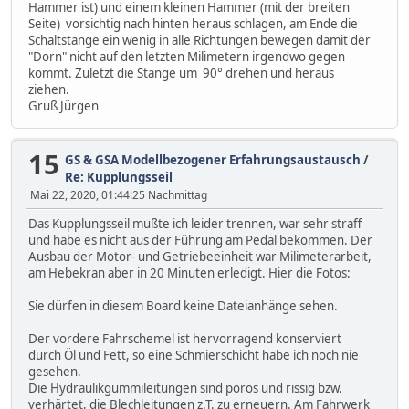
Hammer ist) und einem kleinen Hammer (mit der breiten
Seite) vorsichtig nach hinten heraus schlagen, am Ende die
Schaltstange ein wenig in alle Richtungen bewegen damit der
"Dorn" nicht auf den letzten Milimetern irgendwo gegen
kommt. Zuletzt die Stange um 90° drehen und heraus
ziehen.
Gruß Jürgen
15
GS & GSA Modellbezogener Erfahrungsaustausch
/
Re: Kupplungsseil
Mai 22, 2020, 01:44:25 Nachmittag
Das Kupplungsseil mußte ich leider trennen, war sehr straff
und habe es nicht aus der Führung am Pedal bekommen. Der
Ausbau der Motor- und Getriebeeinheit war Milimeterarbeit,
am Hebekran aber in 20 Minuten erledigt. Hier die Fotos:
Sie dürfen in diesem Board keine Dateianhänge sehen.
Der vordere Fahrschemel ist hervorragend konserviert
durch Öl und Fett, so eine Schmierschicht habe ich noch nie
gesehen.
Die Hydraulikgummileitungen sind porös und rissig bzw.
verhärtet, die Blechleitungen z.T. zu erneuern. Am Fahrwerk