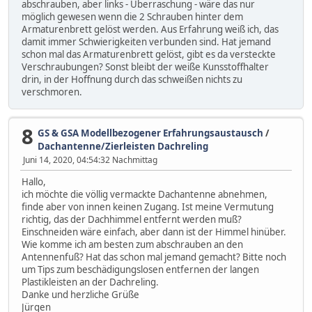
abschrauben, aber links - Überraschung - wäre das nur
möglich gewesen wenn die 2 Schrauben hinter dem
Armaturenbrett gelöst werden. Aus Erfahrung weiß ich, das
damit immer Schwierigkeiten verbunden sind. Hat jemand
schon mal das Armaturenbrett gelöst, gibt es da versteckte
Verschraubungen? Sonst bleibt der weiße Kunsstoffhalter
drin, in der Hoffnung durch das schweißen nichts zu
verschmoren.
8
GS & GSA Modellbezogener Erfahrungsaustausch
/
Dachantenne/Zierleisten Dachreling
Juni 14, 2020, 04:54:32 Nachmittag
Hallo,
ich möchte die völlig vermackte Dachantenne abnehmen,
finde aber von innen keinen Zugang. Ist meine Vermutung
richtig, das der Dachhimmel entfernt werden muß?
Einschneiden wäre einfach, aber dann ist der Himmel hinüber.
Wie komme ich am besten zum abschrauben an den
Antennenfuß? Hat das schon mal jemand gemacht? Bitte noch
um Tips zum beschädigungslosen entfernen der langen
Plastikleisten an der Dachreling.
Danke und herzliche Grüße
Jürgen