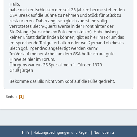
Hallo,
habe mich entschlossen den seit 25 Jahren bei mir stehenden
GSA Break auf die Bühne zu nehmen und Stück für Stück zu
restaurieren. Dabei zeigt sich gleich zuerst ein völlig
verrottetes Blech/Quertraverse in der Front hinter der
Stoßstange (versuche ein Foto einzustellen). Habe bislang
keinen Ersatz dafür finden können, gibt es hier im Forum das
entsprechende Teil gut erhalten oder weiß jemand ob dieses
Blech ggf. irgendwo angefertigt werden kann?
Im Verlauf meiner Arbeit an dem GSA hoffe ich auf gute
Hinweise hier im Forum.
Übrigens war ein GS Special mein 1. Citroen 1979.
Gruß Jürgen
Bekomme das Bild nicht vom Kopf auf die Füße gedreht.
Seiten
1
|
|
Hilfe
Nutzungsbedingungen und Regeln
Nach oben ▲