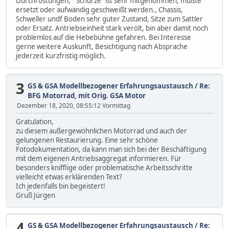
Durchrostungen, " Schürze" ist sehr mitgenommen, müßte
ersetzt oder aufwändig geschweißt werden., Chassis,
Schweller undf Boden sehr guter Zustand, Sitze zum Sattler
oder Ersatz. Antriebseinheit stark verölt, bin aber damit noch
problemlos auf die Hebebühne gefahren. Bei Interesse
gerne weitere Auskunft, Besichtigung nach Absprache
jederzeit kurzfristig möglich.
3
GS & GSA Modellbezogener Erfahrungsaustausch
/
Re:
BFG Motorrad, mit Orig. GSA Motor
Dezember 18, 2020, 08:55:12 Vormittag
Gratulation,
zu diesem außergewöhnlichen Motorrad und auch der
gelungenen Restaurierung. Eine sehr schöne
Fotodokumentation, da kann man sich bei der Beschäftigung
mit dem eigenen Antriebsaggregat informieren. Für
besonders knifflige oder problematische Arbeitsschritte
vielleicht etwas erklärenden Text?
Ich jedenfalls bin begeistert!
Gruß Jürgen
4
GS & GSA Modellbezogener Erfahrungsaustausch
/
Re: