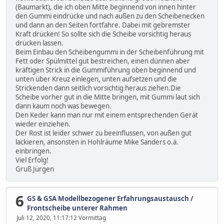
(Baumarkt), die ich oben Mitte beginnend von innen hinter
den Gummi eindrücke und nach außen zu den Scheibenecken
und dann an den Seiten fortfahre. Dabei mit gebremster
Kraft drücken! So sollte sich die Scheibe vorsichtig heraus
drücken lassen.
Beim Einbau den Scheibengummi in der Scheibenführung mit
Fett oder Spülmittel gut bestreichen, einen dünnen aber
kräftigen Strick in die Gummiführung oben beginnend und
unten über Kreuz einlegen, unten aufsetzen und die
Strickenden dann seitlich vorsichtig heraus ziehen.Die
Scheibe vorher gut in die Mitte bringen, mit Gummi laut sich
dann kaum noch was bewegen.
Den Keder kann man nur mit einem entsprechenden Gerät
wieder einziehen.
Der Rost ist leider schwer zu beeinflussen, von außen gut
lackieren, ansonsten in Hohlräume Mike Sanders o.ä.
einbringen.
Viel Erfolg!
Gruß Jürgen
6
GS & GSA Modellbezogener Erfahrungsaustausch
/
Frontscheibe unterer Rahmen
Juli 12, 2020, 11:17:12 Vormittag