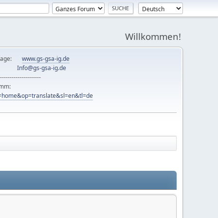
Willkommen!
mepage:
www.gs-gsa-ig.de
er:
Info@gs-gsa-ig.de
---------------------
ramm:
ew=home&op=translate&sl=en&tl=de