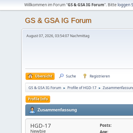
Willkommen im Forum "
GS & GSA IG Forum
". Bitte
loggen S
GS & GSA IG Forum
August 07, 2026, 03:54:07 Nachmittag
Übersicht
Suche
Registrieren
GS & GSA IG Forum
Profile of HGD-17
Zusammenfassun
►
►
Profile Info
Zusammenfassung
HGD-17
Posts:
Newbie
Age: