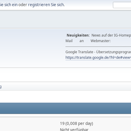
ie sich ein
oder
registrieren Sie sich
.
Neuigkeiten:
News auf der IG-Ho
Mail an Webmast
--------------------------------------------------------
Google Translate - Übersetzungsprog
https://translate.google.de/?hl=de#vi
g
19 (0,008 per day)
Nicht verfügbar