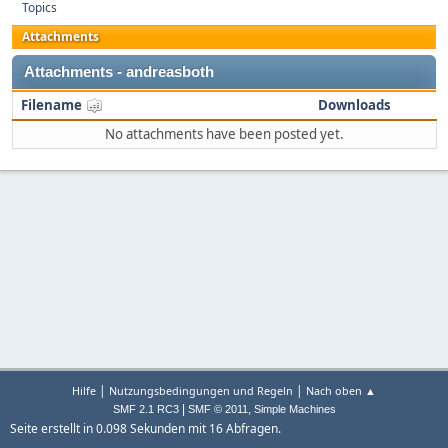
Topics
Attachments
Attachments - andreasboth
Filename
Downloads
No attachments have been posted yet.
|
|
Hilfe
Nutzungsbedingungen und Regeln
Nach oben ▲
|
,
SMF 2.1 RC3
SMF © 2011
Simple Machines
Seite erstellt in 0.098 Sekunden mit 16 Abfragen.