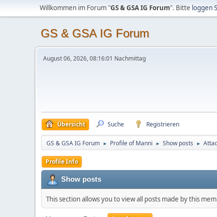
Willkommen im Forum "
GS & GSA IG Forum
". Bitte
loggen S
GS & GSA IG Forum
August 06, 2026, 08:16:01 Nachmittag
Übersicht
Suche
Registrieren
GS & GSA IG Forum
Profile of Manni
Show posts
Atta
►
►
►
Profile Info
Show posts
This section allows you to view all posts made by this me