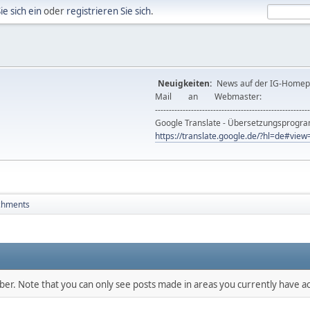
ie sich ein
oder
registrieren Sie sich
.
Neuigkeiten:
News auf der IG-Ho
Mail an Webmast
--------------------------------------------------------
Google Translate - Übersetzungsprog
https://translate.google.de/?hl=de#vi
chments
mber. Note that you can only see posts made in areas you currently have ac