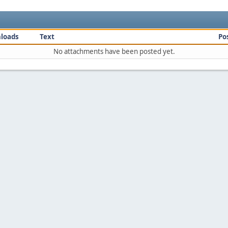
loads
Text
Po
No attachments have been posted yet.