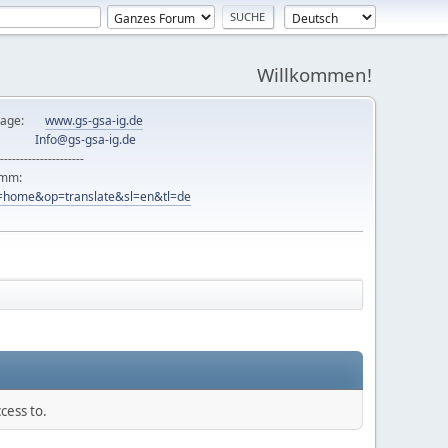
Willkommen!
mepage:
www.gs-gsa-ig.de
er:
Info@gs-gsa-ig.de
---------------------
ramm:
ew=home&op=translate&sl=en&tl=de
cess to.