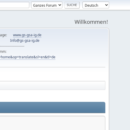
Willkommen!
mepage:
www.gs-gsa-ig.de
er:
Info@gs-gsa-ig.de
---------------------
ramm:
ew=home&op=translate&sl=en&tl=de