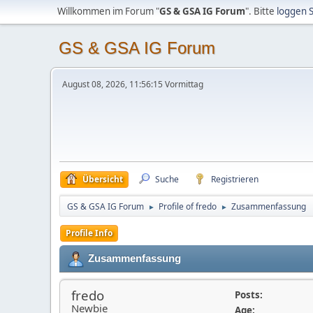
Willkommen im Forum "
GS & GSA IG Forum
". Bitte
loggen S
GS & GSA IG Forum
August 08, 2026, 11:56:15 Vormittag
Übersicht
Suche
Registrieren
GS & GSA IG Forum
Profile of fredo
Zusammenfassung
►
►
Profile Info
Zusammenfassung
fredo
Posts:
Newbie
Age: