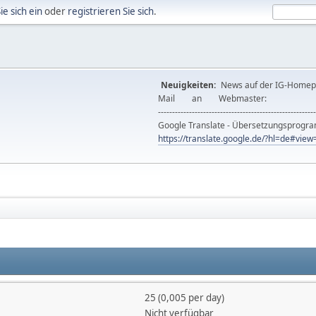
ie sich ein
oder
registrieren Sie sich
.
Neuigkeiten:
News auf der IG-Ho
Mail an Webmast
--------------------------------------------------------
Google Translate - Übersetzungsprog
https://translate.google.de/?hl=de#vi
25 (0,005 per day)
Nicht verfügbar