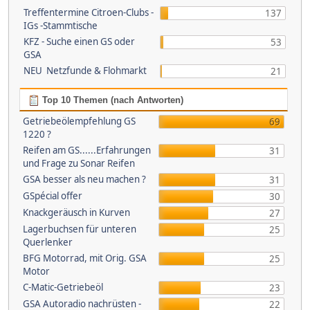
Treffentermine Citroen-Clubs -
137
IGs -Stammtische
KFZ - Suche einen GS oder
53
GSA
NEU Netzfunde & Flohmarkt
21
Top 10 Themen (nach Antworten)
Getriebeölempfehlung GS
69
1220 ?
Reifen am GS......Erfahrungen
31
und Frage zu Sonar Reifen
GSA besser als neu machen ?
31
GSpécial offer
30
Knackgeräusch in Kurven
27
Lagerbuchsen für unteren
25
Querlenker
BFG Motorrad, mit Orig. GSA
25
Motor
C-Matic-Getriebeöl
23
GSA Autoradio nachrüsten -
22