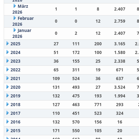
März
1
1
8
2.407
2026
Februar
0
0
12
2.759
2026
Januar
0
2
12
2.407
2026
2025
27
111
200
3.165
2
2024
51
172
100
1.580
2
2023
36
155
25
2.338
2022
65
311
19
671
2021
109
524
36
637
2020
131
493
27
3.524
2019
132
475
193
1.994
2018
127
463
771
293
2017
110
451
523
324
2016
132
570
156
16
2015
171
550
105
20