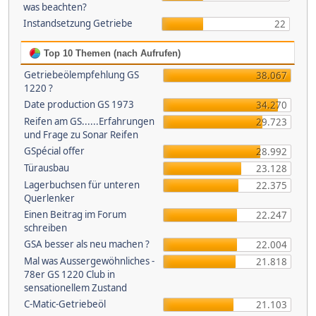
was beachten?
Instandsetzung Getriebe
22
Top 10 Themen (nach Aufrufen)
Getriebeölempfehlung GS
38.067
1220 ?
Date production GS 1973
34.270
Reifen am GS......Erfahrungen
29.723
und Frage zu Sonar Reifen
GSpécial offer
28.992
Türausbau
23.128
Lagerbuchsen für unteren
22.375
Querlenker
Einen Beitrag im Forum
22.247
schreiben
GSA besser als neu machen ?
22.004
Mal was Aussergewöhnliches -
21.818
78er GS 1220 Club in
sensationellem Zustand
C-Matic-Getriebeöl
21.103