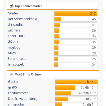
Top Themenstarter
Günter
317
Der Schwedenkönig
46
chrissodha
41
wildners
36
ChrisGS007
35
GS-ami
35
mcglogg
29
Nilles
28
Forummaster
25
Jens Löpelt
24
Most Time Online
Günter
13d 1h 46m
gsa80
6d 6h 40m
Forummaster
4d 23h 13m
Der Schwedenkönig
4d 28m
chrissodha
2d 6h 7m