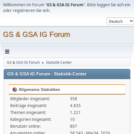
Willkommen im Forum "
GS & GSA IG Forum
". Bitte
loggen Sie sich ein
oder
registrieren Sie sich
.
GS & GSA IG Forum
GS & GSA IG Forum
Statistik-Center
►
GS & GSA IG Forum - Statistik-Center
Allgemeine Statistiken
Mitglieder insgesamt:
358
Beiträge insgesamt:
4.835
Themen insgesamt:
1.221
Kategorien insgesamt:
10
Benutzer online:
807
Am meisten online:
58.542 - Mai 04, 2026,