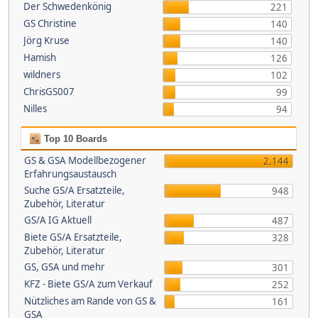
Der Schwedenkönig
221
GS Christine
140
Jörg Kruse
140
Hamish
126
wildners
102
ChrisGS007
99
Nilles
94
Top 10 Boards
GS & GSA Modellbezogener
2.144
Erfahrungsaustausch
Suche GS/A Ersatzteile,
948
Zubehör, Literatur
GS/A IG Aktuell
487
Biete GS/A Ersatzteile,
328
Zubehör, Literatur
GS, GSA und mehr
301
KFZ - Biete GS/A zum Verkauf
252
Nützliches am Rande von GS &
161
GSA