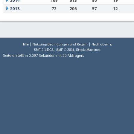
2014
169
613
80
19
2013
72
206
57
12
|
|
Hilfe
Nutzungsbedingungen und Regeln
Nach oben ▲
|
,
SMF 2.1 RC3
SMF © 2011
Simple Machines
Seite erstellt in 0.097 Sekunden mit 25 Abfragen.