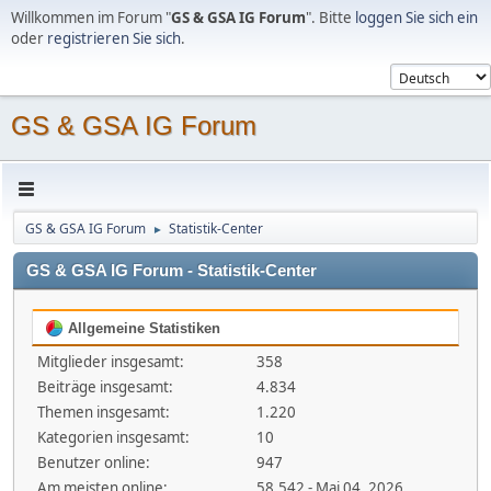
Willkommen im Forum "
GS & GSA IG Forum
". Bitte
loggen Sie sich ein
oder
registrieren Sie sich
.
GS & GSA IG Forum
GS & GSA IG Forum
Statistik-Center
►
GS & GSA IG Forum - Statistik-Center
Allgemeine Statistiken
Mitglieder insgesamt:
358
Beiträge insgesamt:
4.834
Themen insgesamt:
1.220
Kategorien insgesamt:
10
Benutzer online:
947
Am meisten online:
58.542 - Mai 04, 2026,