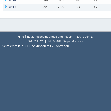
2014
169
613
80
19
2013
72
206
57
12
|
|
Hilfe
Nutzungsbedingungen und Regeln
Nach oben ▲
|
,
SMF 2.1 RC3
SMF © 2011
Simple Machines
Seite erstellt in 0.103 Sekunden mit 25 Abfragen.