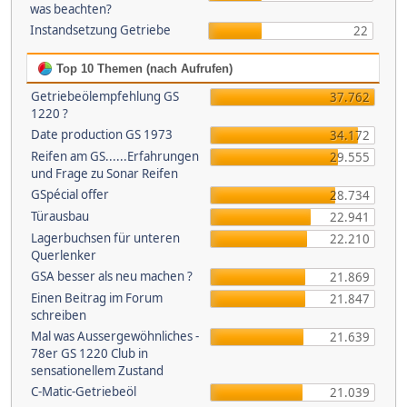
was beachten?
Instandsetzung Getriebe
22
Top 10 Themen (nach Aufrufen)
Getriebeölempfehlung GS
37.762
1220 ?
Date production GS 1973
34.172
Reifen am GS......Erfahrungen
29.555
und Frage zu Sonar Reifen
GSpécial offer
28.734
Türausbau
22.941
Lagerbuchsen für unteren
22.210
Querlenker
GSA besser als neu machen ?
21.869
Einen Beitrag im Forum
21.847
schreiben
Mal was Aussergewöhnliches -
21.639
78er GS 1220 Club in
sensationellem Zustand
C-Matic-Getriebeöl
21.039