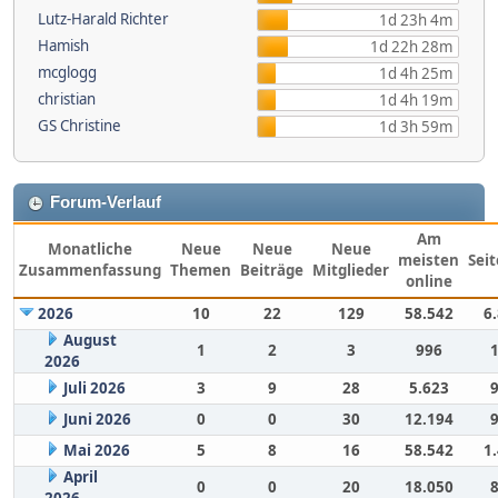
Lutz-Harald Richter
1d 23h 4m
Hamish
1d 22h 28m
mcglogg
1d 4h 25m
christian
1d 4h 19m
GS Christine
1d 3h 59m
Forum-Verlauf
Am
Monatliche
Neue
Neue
Neue
meisten
Sei
Zusammenfassung
Themen
Beiträge
Mitglieder
online
2026
10
22
129
58.542
6
August
1
2
3
996
2026
Juli 2026
3
9
28
5.623
Juni 2026
0
0
30
12.194
Mai 2026
5
8
16
58.542
1
April
0
0
20
18.050
2026