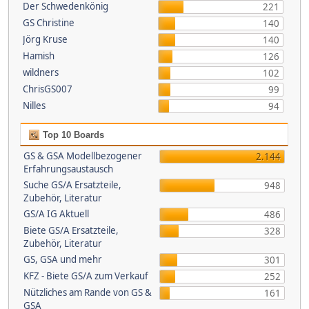
Der Schwedenkönig
221
GS Christine
140
Jörg Kruse
140
Hamish
126
wildners
102
ChrisGS007
99
Nilles
94
Top 10 Boards
GS & GSA Modellbezogener
2.144
Erfahrungsaustausch
Suche GS/A Ersatzteile,
948
Zubehör, Literatur
GS/A IG Aktuell
486
Biete GS/A Ersatzteile,
328
Zubehör, Literatur
GS, GSA und mehr
301
KFZ - Biete GS/A zum Verkauf
252
Nützliches am Rande von GS &
161
GSA