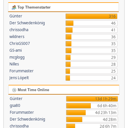
Top Themenstarter
Günter
316
Der Schwedenkönig
46
chrissodha
41
wildners
36
ChrisGS007
35
GS-ami
35
mcglogg
29
Nilles
28
Forummaster
25
Jens Löpelt
24
Most Time Online
Günter
13d 1h 29m
gsa80
6d 6h 40m
Forummaster
4d 23h 13m
Der Schwedenkönig
4d 28m
chrissodha
2d 6h 7m