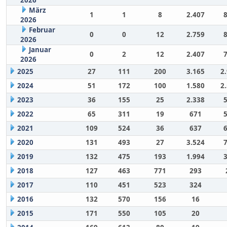
März
1
1
8
2.407
2026
Februar
0
0
12
2.759
2026
Januar
0
2
12
2.407
2026
2025
27
111
200
3.165
2
2024
51
172
100
1.580
2
2023
36
155
25
2.338
2022
65
311
19
671
2021
109
524
36
637
2020
131
493
27
3.524
2019
132
475
193
1.994
2018
127
463
771
293
2017
110
451
523
324
2016
132
570
156
16
2015
171
550
105
20