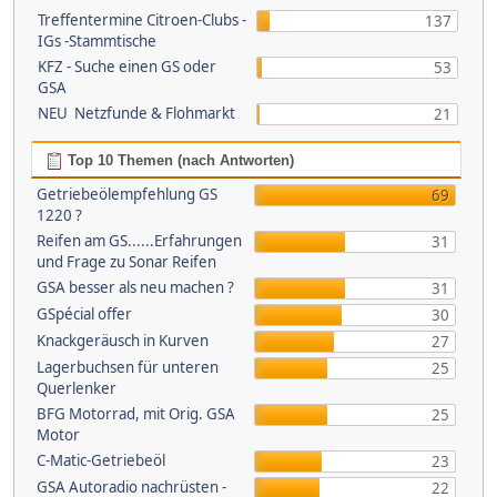
Treffentermine Citroen-Clubs -
137
IGs -Stammtische
KFZ - Suche einen GS oder
53
GSA
NEU Netzfunde & Flohmarkt
21
Top 10 Themen (nach Antworten)
Getriebeölempfehlung GS
69
1220 ?
Reifen am GS......Erfahrungen
31
und Frage zu Sonar Reifen
GSA besser als neu machen ?
31
GSpécial offer
30
Knackgeräusch in Kurven
27
Lagerbuchsen für unteren
25
Querlenker
BFG Motorrad, mit Orig. GSA
25
Motor
C-Matic-Getriebeöl
23
GSA Autoradio nachrüsten -
22