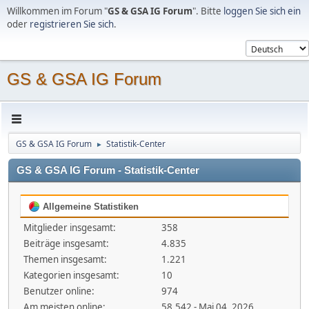
Willkommen im Forum "
GS & GSA IG Forum
". Bitte
loggen Sie sich ein
oder
registrieren Sie sich
.
GS & GSA IG Forum
GS & GSA IG Forum
Statistik-Center
►
GS & GSA IG Forum - Statistik-Center
Allgemeine Statistiken
Mitglieder insgesamt:
358
Beiträge insgesamt:
4.835
Themen insgesamt:
1.221
Kategorien insgesamt:
10
Benutzer online:
974
Am meisten online:
58.542 - Mai 04, 2026,