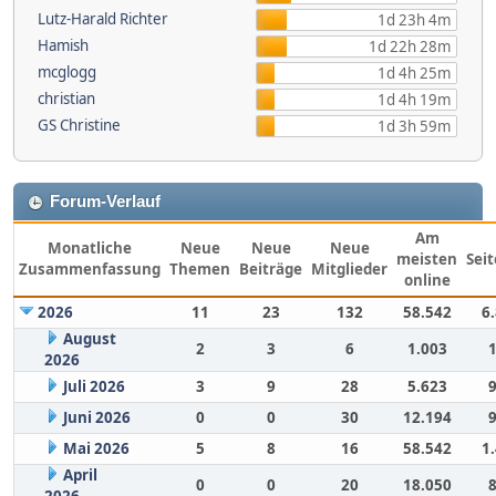
Lutz-Harald Richter
1d 23h 4m
Hamish
1d 22h 28m
mcglogg
1d 4h 25m
christian
1d 4h 19m
GS Christine
1d 3h 59m
Forum-Verlauf
Am
Monatliche
Neue
Neue
Neue
meisten
Sei
Zusammenfassung
Themen
Beiträge
Mitglieder
online
2026
11
23
132
58.542
6
August
2
3
6
1.003
2026
Juli 2026
3
9
28
5.623
Juni 2026
0
0
30
12.194
Mai 2026
5
8
16
58.542
1
April
0
0
20
18.050
2026