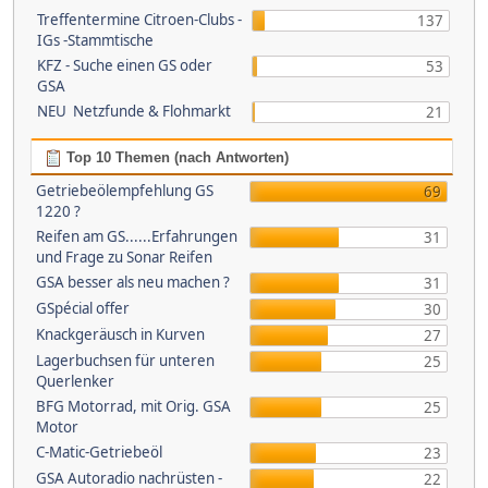
Treffentermine Citroen-Clubs -
137
IGs -Stammtische
KFZ - Suche einen GS oder
53
GSA
NEU Netzfunde & Flohmarkt
21
Top 10 Themen (nach Antworten)
Getriebeölempfehlung GS
69
1220 ?
Reifen am GS......Erfahrungen
31
und Frage zu Sonar Reifen
GSA besser als neu machen ?
31
GSpécial offer
30
Knackgeräusch in Kurven
27
Lagerbuchsen für unteren
25
Querlenker
BFG Motorrad, mit Orig. GSA
25
Motor
C-Matic-Getriebeöl
23
GSA Autoradio nachrüsten -
22