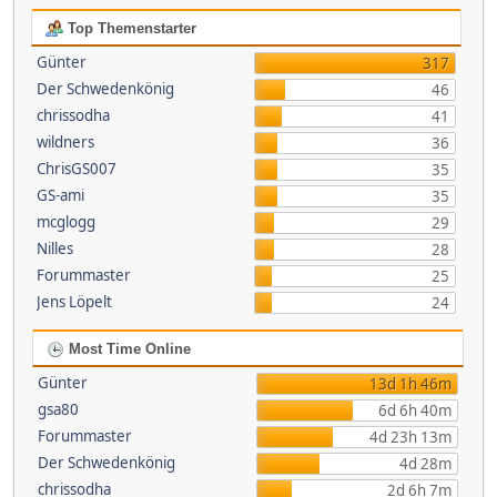
Top Themenstarter
Günter
317
Der Schwedenkönig
46
chrissodha
41
wildners
36
ChrisGS007
35
GS-ami
35
mcglogg
29
Nilles
28
Forummaster
25
Jens Löpelt
24
Most Time Online
Günter
13d 1h 46m
gsa80
6d 6h 40m
Forummaster
4d 23h 13m
Der Schwedenkönig
4d 28m
chrissodha
2d 6h 7m