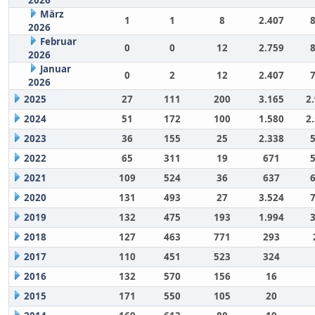
März
1
1
8
2.407
2026
Februar
0
0
12
2.759
2026
Januar
0
2
12
2.407
2026
2025
27
111
200
3.165
2
2024
51
172
100
1.580
2
2023
36
155
25
2.338
2022
65
311
19
671
2021
109
524
36
637
2020
131
493
27
3.524
2019
132
475
193
1.994
2018
127
463
771
293
2017
110
451
523
324
2016
132
570
156
16
2015
171
550
105
20