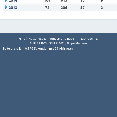
2014
169
613
80
19
2013
72
206
57
12
|
|
Hilfe
Nutzungsbedingungen und Regeln
Nach oben ▲
|
,
SMF 2.1 RC3
SMF © 2011
Simple Machines
Seite erstellt in 0.176 Sekunden mit 25 Abfragen.