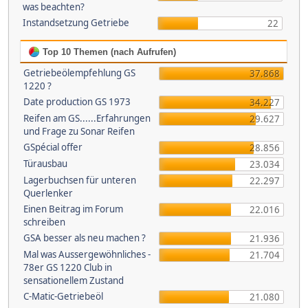
was beachten?
Instandsetzung Getriebe
22
Top 10 Themen (nach Aufrufen)
Getriebeölempfehlung GS
37.868
1220 ?
Date production GS 1973
34.227
Reifen am GS......Erfahrungen
29.627
und Frage zu Sonar Reifen
GSpécial offer
28.856
Türausbau
23.034
Lagerbuchsen für unteren
22.297
Querlenker
Einen Beitrag im Forum
22.016
schreiben
GSA besser als neu machen ?
21.936
Mal was Aussergewöhnliches -
21.704
78er GS 1220 Club in
sensationellem Zustand
C-Matic-Getriebeöl
21.080