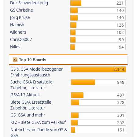
Der Schwedenkönig
221
GS Christine
140
Jörg Kruse
140
Hamish
126
wildners
102
ChrisGS007
99
Nilles
94
Top 10 Boards
GS & GSA Modellbezogener
2.144
Erfahrungsaustausch
Suche GS/A Ersatzteile,
948
Zubehör, Literatur
GS/A IG Aktuell
487
Biete GS/A Ersatzteile,
328
Zubehör, Literatur
GS, GSA und mehr
301
KFZ - Biete GS/A zum Verkauf
252
Nützliches am Rande von GS &
161
GSA