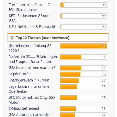
Treffentermine Citroen-Clubs -
137
IGs -Stammtische
KFZ - Suche einen GS oder
53
GSA
NEU Netzfunde & Flohmarkt
21
Top 10 Themen (nach Antworten)
Getriebeölempfehlung GS
69
1220 ?
Reifen am GS......Erfahrungen
31
und Frage zu Sonar Reifen
GSA besser als neu machen ?
31
GSpécial offer
30
Knackgeräusch in Kurven
27
Lagerbuchsen für unteren
25
Querlenker
BFG Motorrad, mit Orig. GSA
25
Motor
C-Matic-Getriebeöl
23
GSA Autoradio nachrüsten -
22