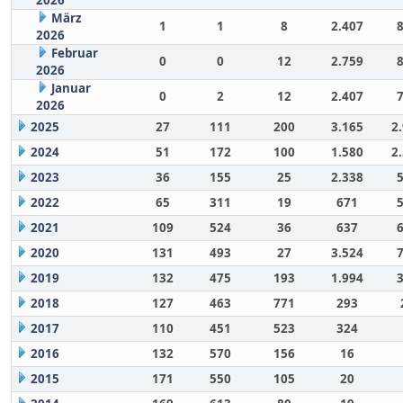
März
1
1
8
2.407
2026
Februar
0
0
12
2.759
2026
Januar
0
2
12
2.407
2026
2025
27
111
200
3.165
2
2024
51
172
100
1.580
2
2023
36
155
25
2.338
2022
65
311
19
671
2021
109
524
36
637
2020
131
493
27
3.524
2019
132
475
193
1.994
2018
127
463
771
293
2017
110
451
523
324
2016
132
570
156
16
2015
171
550
105
20