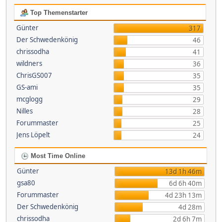
Top Themenstarter
Günter
317
Der Schwedenkönig
46
chrissodha
41
wildners
36
ChrisGS007
35
GS-ami
35
mcglogg
29
Nilles
28
Forummaster
25
Jens Löpelt
24
Most Time Online
Günter
13d 1h 46m
gsa80
6d 6h 40m
Forummaster
4d 23h 13m
Der Schwedenkönig
4d 28m
chrissodha
2d 6h 7m