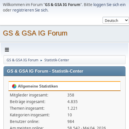
Willkommen im Forum "
GS & GSA IG Forum
". Bitte
loggen Sie sich ein
oder
registrieren Sie sich
.
GS & GSA IG Forum
GS & GSA IG Forum
Statistik-Center
►
GS & GSA IG Forum - Statistik-Center
Allgemeine Statistiken
Mitglieder insgesamt:
358
Beiträge insgesamt:
4.835
Themen insgesamt:
1.221
Kategorien insgesamt:
10
Benutzer online:
984
Am meisten online:
58.542 - Mai 04, 2026,