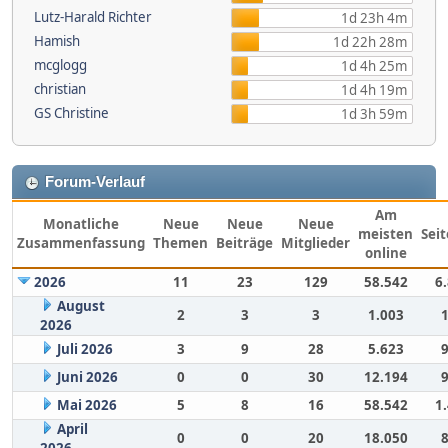
Lutz-Harald Richter
1d 23h 4m
Hamish
1d 22h 28m
mcglogg
1d 4h 25m
christian
1d 4h 19m
GS Christine
1d 3h 59m
Forum-Verlauf
Am
Monatliche
Neue
Neue
Neue
meisten
Sei
Zusammenfassung
Themen
Beiträge
Mitglieder
online
2026
11
23
129
58.542
6
August
2
3
3
1.003
2026
Juli 2026
3
9
28
5.623
Juni 2026
0
0
30
12.194
Mai 2026
5
8
16
58.542
1
April
0
0
20
18.050
2026