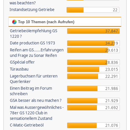
was beachten?
Instandsetzung Getriebe
22
Top 10 Themen (nach Aufrufen)
Getriebeölempfehlung GS
37.847
1220 ?
Date production GS 1973
34.219
Reifen am GS......Erfahrungen
29.613
und Frage zu Sonar Reifen
GSpécial offer
28.836
Türausbau
23.015
Lagerbuchsen für unteren
22.291
Querlenker
Einen Beitrag im Forum
21.986
schreiben
GSA besser als neu machen ?
21.929
Mal was Aussergewöhnliches -
21.692
78er GS 1220 Club in
sensationellem Zustand
C-Matic-Getriebeöl
21.076