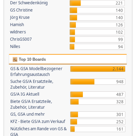
Der Schwedenkönig
221
GS Christine
140
Jörg Kruse
140
Hamish
126
wildners
102
ChrisGS007
99
Nilles
94
Top 10 Boards
GS & GSA Modellbezogener
2.144
Erfahrungsaustausch
Suche GS/A Ersatzteile,
948
Zubehör, Literatur
GS/A IG Aktuell
487
Biete GS/A Ersatzteile,
328
Zubehör, Literatur
GS, GSA und mehr
301
KFZ - Biete GS/A zum Verkauf
252
Nützliches am Rande von GS &
161
GSA