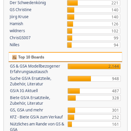
Der Schwedenkönig
221
GS Christine
140
Jörg Kruse
140
Hamish
126
wildners
102
ChrisGS007
99
Nilles
94
Top 10 Boards
GS & GSA Modellbezogener
2.144
Erfahrungsaustausch
Suche GS/A Ersatzteile,
948
Zubehör, Literatur
GS/A IG Aktuell
487
Biete GS/A Ersatzteile,
328
Zubehör, Literatur
GS, GSA und mehr
301
KFZ - Biete GS/A zum Verkauf
252
Nützliches am Rande von GS &
161
GSA