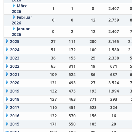
März
1
1
8
2.407
2026
Februar
0
0
12
2.759
2026
Januar
0
2
12
2.407
2026
2025
27
111
200
3.165
2
2024
51
172
100
1.580
2
2023
36
155
25
2.338
2022
65
311
19
671
2021
109
524
36
637
2020
131
493
27
3.524
2019
132
475
193
1.994
2018
127
463
771
293
2017
110
451
523
324
2016
132
570
156
16
2015
171
550
105
20