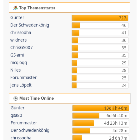
Top Themenstarter
Günter
317
Der Schwedenkönig
46
chrissodha
41
wildners
36
ChrisGS007
35
GS-ami
35
mcglogg
29
Nilles
28
Forummaster
25
Jens Löpelt
24
Most Time Online
Günter
13d 1h 46m
gsa80
6d 6h 40m
Forummaster
4d 23h 13m
Der Schwedenkönig
4d 28m
chrissodha
2d 6h 7m