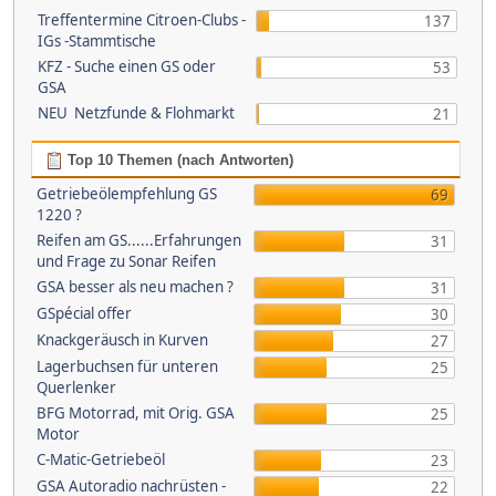
Treffentermine Citroen-Clubs -
137
IGs -Stammtische
KFZ - Suche einen GS oder
53
GSA
NEU Netzfunde & Flohmarkt
21
Top 10 Themen (nach Antworten)
Getriebeölempfehlung GS
69
1220 ?
Reifen am GS......Erfahrungen
31
und Frage zu Sonar Reifen
GSA besser als neu machen ?
31
GSpécial offer
30
Knackgeräusch in Kurven
27
Lagerbuchsen für unteren
25
Querlenker
BFG Motorrad, mit Orig. GSA
25
Motor
C-Matic-Getriebeöl
23
GSA Autoradio nachrüsten -
22