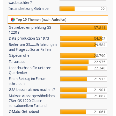
was beachten?
Instandsetzung Getriebe
22
Top 10 Themen (nach Aufrufen)
Getriebeölempfehlung GS
37.811
1220 ?
Date production GS 1973
34.202
Reifen am GS......Erfahrungen
29.584
und Frage zu Sonar Reifen
GSpécial offer
28.790
Türausbau
22.975
Lagerbuchsen für unteren
22.248
Querlenker
Einen Beitrag im Forum
21.913
schreiben
GSA besser als neu machen ?
21.901
Mal was Aussergewöhnliches -
21.667
78er GS 1220 Club in
sensationellem Zustand
C-Matic-Getriebeöl
21.061