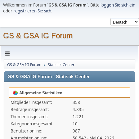
Willkommen im Forum "
GS & GSA IG Forum
". Bitte
loggen Sie sich ein
oder
registrieren Sie sich
.
GS & GSA IG Forum
GS & GSA IG Forum
Statistik-Center
►
GS & GSA IG Forum - Statistik-Center
Allgemeine Statistiken
Mitglieder insgesamt:
358
Beiträge insgesamt:
4.835
Themen insgesamt:
1.221
Kategorien insgesamt:
10
Benutzer online:
987
Am meisten online:
58.542 - Mai 04, 2026,