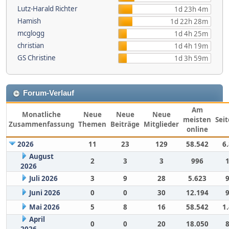
Lutz-Harald Richter
1d 23h 4m
Hamish
1d 22h 28m
mcglogg
1d 4h 25m
christian
1d 4h 19m
GS Christine
1d 3h 59m
Forum-Verlauf
Am
Monatliche
Neue
Neue
Neue
meisten
Sei
Zusammenfassung
Themen
Beiträge
Mitglieder
online
2026
11
23
129
58.542
6
August
2
3
3
996
2026
Juli 2026
3
9
28
5.623
Juni 2026
0
0
30
12.194
Mai 2026
5
8
16
58.542
1
April
0
0
20
18.050
2026