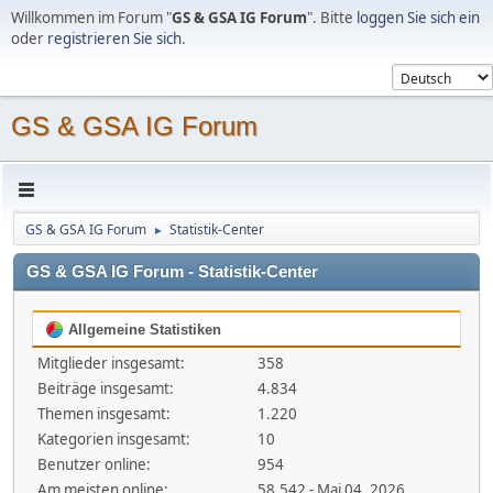
Willkommen im Forum "
GS & GSA IG Forum
". Bitte
loggen Sie sich ein
oder
registrieren Sie sich
.
GS & GSA IG Forum
GS & GSA IG Forum
Statistik-Center
►
GS & GSA IG Forum - Statistik-Center
Allgemeine Statistiken
Mitglieder insgesamt:
358
Beiträge insgesamt:
4.834
Themen insgesamt:
1.220
Kategorien insgesamt:
10
Benutzer online:
954
Am meisten online:
58.542 - Mai 04, 2026,