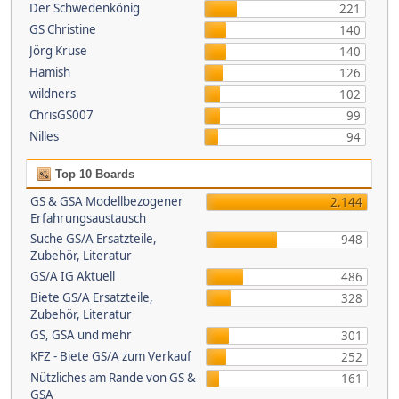
Der Schwedenkönig
221
GS Christine
140
Jörg Kruse
140
Hamish
126
wildners
102
ChrisGS007
99
Nilles
94
Top 10 Boards
GS & GSA Modellbezogener
2.144
Erfahrungsaustausch
Suche GS/A Ersatzteile,
948
Zubehör, Literatur
GS/A IG Aktuell
486
Biete GS/A Ersatzteile,
328
Zubehör, Literatur
GS, GSA und mehr
301
KFZ - Biete GS/A zum Verkauf
252
Nützliches am Rande von GS &
161
GSA