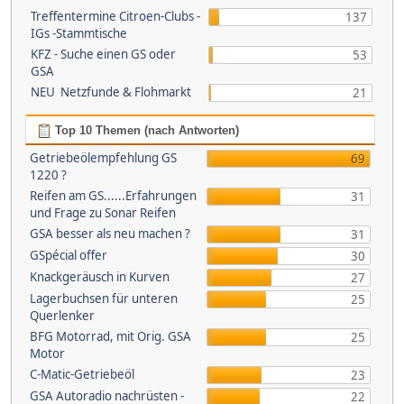
Treffentermine Citroen-Clubs -
137
IGs -Stammtische
KFZ - Suche einen GS oder
53
GSA
NEU Netzfunde & Flohmarkt
21
Top 10 Themen (nach Antworten)
Getriebeölempfehlung GS
69
1220 ?
Reifen am GS......Erfahrungen
31
und Frage zu Sonar Reifen
GSA besser als neu machen ?
31
GSpécial offer
30
Knackgeräusch in Kurven
27
Lagerbuchsen für unteren
25
Querlenker
BFG Motorrad, mit Orig. GSA
25
Motor
C-Matic-Getriebeöl
23
GSA Autoradio nachrüsten -
22