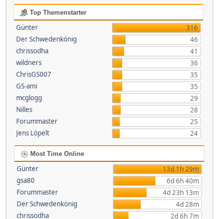
Top Themenstarter
Günter
316
Der Schwedenkönig
46
chrissodha
41
wildners
36
ChrisGS007
35
GS-ami
35
mcglogg
29
Nilles
28
Forummaster
25
Jens Löpelt
24
Most Time Online
Günter
13d 1h 29m
gsa80
6d 6h 40m
Forummaster
4d 23h 13m
Der Schwedenkönig
4d 28m
chrissodha
2d 6h 7m