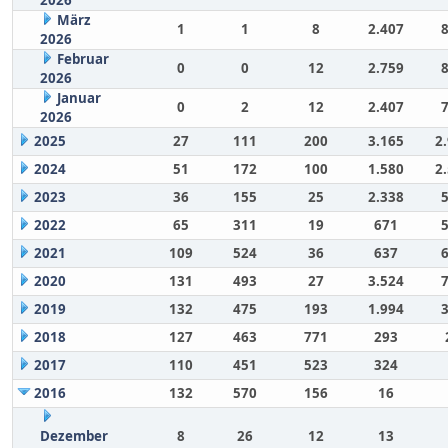
März
1
1
8
2.407
2026
Februar
0
0
12
2.759
2026
Januar
0
2
12
2.407
2026
2025
27
111
200
3.165
2
2024
51
172
100
1.580
2
2023
36
155
25
2.338
2022
65
311
19
671
2021
109
524
36
637
2020
131
493
27
3.524
2019
132
475
193
1.994
2018
127
463
771
293
2017
110
451
523
324
2016
132
570
156
16
Dezember
8
26
12
13