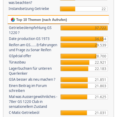
was beachten?
Instandsetzung Getriebe
22
Top 10 Themen (nach Aufrufen)
Getriebeölempfehlung GS
37.722
1220 ?
Date production GS 1973
34.154
Reifen am GS......Erfahrungen
29.539
und Frage zu Sonar Reifen
GSpécial offer
28.700
Türausbau
22.921
Lagerbuchsen für unteren
22.183
Querlenker
GSA besser als neu machen ?
21.851
Einen Beitrag im Forum
21.803
schreiben
Mal was Aussergewöhnliches -
21.625
78er GS 1220 Club in
sensationellem Zustand
C-Matic-Getriebeöl
21.031