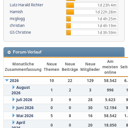
Lutz-Harald Richter
1d 23h 4m
Hamish
1d 22h 28m
mcglogg
1d 4h 25m
christian
1d 4h 19m
GS Christine
1d 3h 59m
Forum-Verlauf
Am
Monatliche
Neue
Neue
Neue
meisten
Sei
Zusammenfassung
Themen
Beiträge
Mitglieder
online
2026
10
22
129
58.542
6
August
1
2
3
996
2026
Juli 2026
3
9
28
5.623
Juni 2026
0
0
30
12.194
Mai 2026
5
8
16
58.542
1
April
0
0
20
18.050
2026