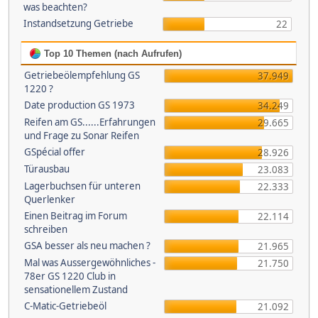
was beachten?
Instandsetzung Getriebe
22
Top 10 Themen (nach Aufrufen)
Getriebeölempfehlung GS
37.949
1220 ?
Date production GS 1973
34.249
Reifen am GS......Erfahrungen
29.665
und Frage zu Sonar Reifen
GSpécial offer
28.926
Türausbau
23.083
Lagerbuchsen für unteren
22.333
Querlenker
Einen Beitrag im Forum
22.114
schreiben
GSA besser als neu machen ?
21.965
Mal was Aussergewöhnliches -
21.750
78er GS 1220 Club in
sensationellem Zustand
C-Matic-Getriebeöl
21.092