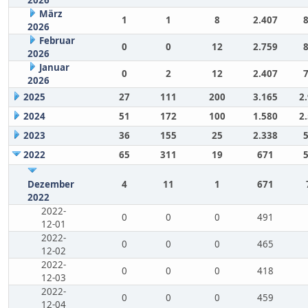
März
1
1
8
2.407
2026
Februar
0
0
12
2.759
2026
Januar
0
2
12
2.407
2026
2025
27
111
200
3.165
2
2024
51
172
100
1.580
2
2023
36
155
25
2.338
2022
65
311
19
671
Dezember
4
11
1
671
2022
2022-
0
0
0
491
12-01
2022-
0
0
0
465
12-02
2022-
0
0
0
418
12-03
2022-
0
0
0
459
12-04