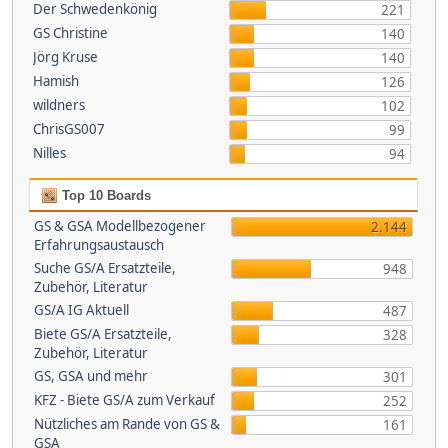
Der Schwedenkönig
221
GS Christine
140
Jörg Kruse
140
Hamish
126
wildners
102
ChrisGS007
99
Nilles
94
Top 10 Boards
GS & GSA Modellbezogener
2.144
Erfahrungsaustausch
Suche GS/A Ersatzteile,
948
Zubehör, Literatur
GS/A IG Aktuell
487
Biete GS/A Ersatzteile,
328
Zubehör, Literatur
GS, GSA und mehr
301
KFZ - Biete GS/A zum Verkauf
252
Nützliches am Rande von GS &
161
GSA