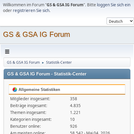
Willkommen im Forum "
GS & GSA IG Forum
". Bitte
loggen Sie sich ein
oder
registrieren Sie sich
.
GS & GSA IG Forum
GS & GSA IG Forum
Statistik-Center
►
GS & GSA IG Forum - Statistik-Center
Allgemeine Statistiken
Mitglieder insgesamt:
358
Beiträge insgesamt:
4.835
Themen insgesamt:
1.221
Kategorien insgesamt:
10
Benutzer online:
926
Am meisten online:
58.542 - Mai 04, 2026,