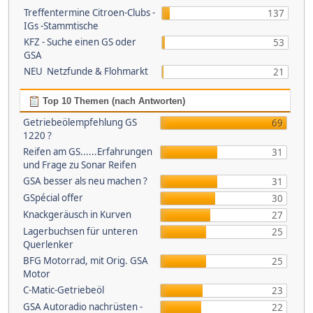
Treffentermine Citroen-Clubs -
137
IGs -Stammtische
KFZ - Suche einen GS oder
53
GSA
NEU Netzfunde & Flohmarkt
21
Top 10 Themen (nach Antworten)
Getriebeölempfehlung GS
69
1220 ?
Reifen am GS......Erfahrungen
31
und Frage zu Sonar Reifen
GSA besser als neu machen ?
31
GSpécial offer
30
Knackgeräusch in Kurven
27
Lagerbuchsen für unteren
25
Querlenker
BFG Motorrad, mit Orig. GSA
25
Motor
C-Matic-Getriebeöl
23
GSA Autoradio nachrüsten -
22