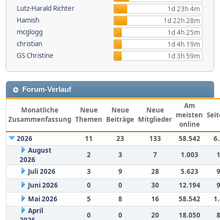
Lutz-Harald Richter
1d 23h 4m
Hamish
1d 22h 28m
mcglogg
1d 4h 25m
christian
1d 4h 19m
GS Christine
1d 3h 59m
Forum-Verlauf
Am
Monatliche
Neue
Neue
Neue
meisten
Sei
Zusammenfassung
Themen
Beiträge
Mitglieder
online
2026
11
23
133
58.542
6
August
2
3
7
1.003
2026
Juli 2026
3
9
28
5.623
Juni 2026
0
0
30
12.194
Mai 2026
5
8
16
58.542
1
April
0
0
20
18.050
2026