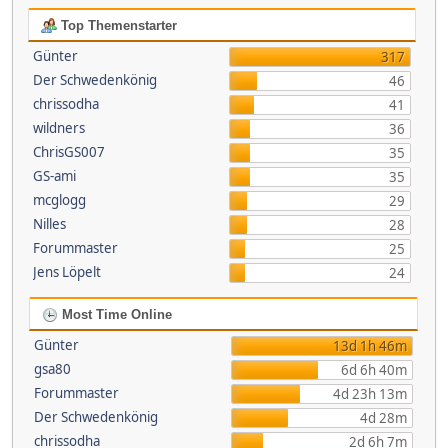
Top Themenstarter
Günter
317
Der Schwedenkönig
46
chrissodha
41
wildners
36
ChrisGS007
35
GS-ami
35
mcglogg
29
Nilles
28
Forummaster
25
Jens Löpelt
24
Most Time Online
Günter
13d 1h 46m
gsa80
6d 6h 40m
Forummaster
4d 23h 13m
Der Schwedenkönig
4d 28m
chrissodha
2d 6h 7m