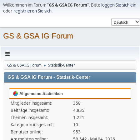
Willkommen im Forum "
GS & GSA IG Forum
". Bitte
loggen Sie sich ein
oder
registrieren Sie sich
.
GS & GSA IG Forum
GS & GSA IG Forum
Statistik-Center
►
GS & GSA IG Forum - Statistik-Center
Allgemeine Statistiken
Mitglieder insgesamt:
358
Beiträge insgesamt:
4.835
Themen insgesamt:
1.221
Kategorien insgesamt:
10
Benutzer online:
953
Am meisten online:
58.542 - Mai 04, 2026,