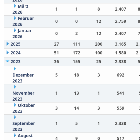
März
1
1
8
2.407
2026
Februar
0
0
12
2.759
2026
Januar
0
2
12
2.407
2026
2025
27
111
200
3.165
2
2024
51
172
100
1.580
2
2023
36
155
25
2.338
Dezember
5
18
3
692
2023
November
1
13
1
541
2023
Oktober
3
14
3
559
2023
September
1
5
1
2.338
2023
August
4
9
0
517