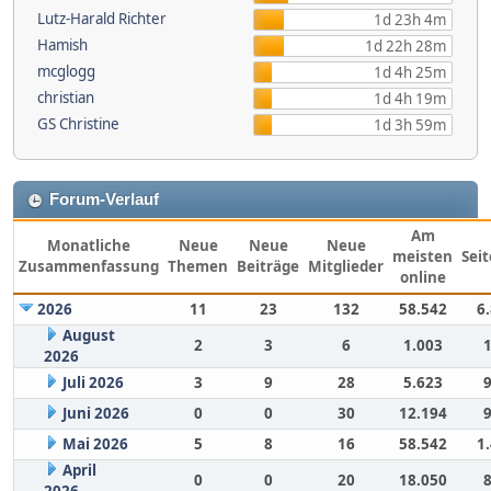
Lutz-Harald Richter
1d 23h 4m
Hamish
1d 22h 28m
mcglogg
1d 4h 25m
christian
1d 4h 19m
GS Christine
1d 3h 59m
Forum-Verlauf
Am
Monatliche
Neue
Neue
Neue
meisten
Sei
Zusammenfassung
Themen
Beiträge
Mitglieder
online
2026
11
23
132
58.542
6
August
2
3
6
1.003
2026
Juli 2026
3
9
28
5.623
Juni 2026
0
0
30
12.194
Mai 2026
5
8
16
58.542
1
April
0
0
20
18.050
2026