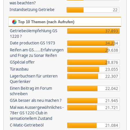
was beachten?
Instandsetzung Getriebe
22
Top 10 Themen (nach Aufrufen)
Getriebeölempfehlung GS
37.893
1220 ?
Date production GS 1973
34.234
Reifen am GS......Erfahrungen
29.638
und Frage zu Sonar Reifen
GSpécial offer
28.876
Türausbau
23.055
Lagerbuchsen für unteren
22.307
Querlenker
Einen Beitrag im Forum
22.042
schreiben
GSA besser als neu machen ?
21.945
Mal was Aussergewöhnliches -
21.721
78er GS 1220 Club in
sensationellem Zustand
C-Matic-Getriebeöl
21.084