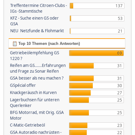
Treffentermine Citroen-Clubs -
137
IGs -Stammtische
KFZ - Suche einen GS oder
53
GSA
NEU Netzfunde & Flohmarkt
21
Top 10 Themen (nach Antworten)
Getriebeölempfehlung GS
69
1220 ?
Reifen am GS......Erfahrungen
31
und Frage zu Sonar Reifen
GSA besser als neu machen ?
31
GSpécial offer
30
Knackgeräusch in Kurven
27
Lagerbuchsen für unteren
25
Querlenker
BFG Motorrad, mit Orig. GSA
25
Motor
C-Matic-Getriebeöl
23
GSA Autoradio nachrüsten -
22