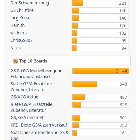
Der Schwedenkönig
221
GS Christine
140
Jörg Kruse
140
Hamish
126
wildners
102
ChrisGS007
99
Nilles
94
Top 10 Boards
GS & GSA Modellbezogener
2.144
Erfahrungsaustausch
Suche GS/A Ersatzteile,
948
Zubehör, Literatur
GS/A IG Aktuell
487
Biete GS/A Ersatzteile,
328
Zubehör, Literatur
GS, GSA und mehr
301
KFZ - Biete GS/A zum Verkauf
252
Nützliches am Rande von GS &
161
GSA