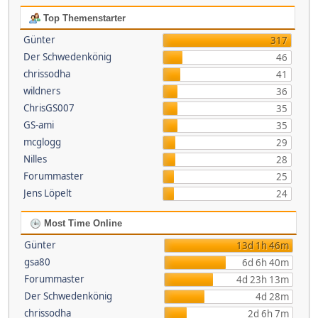
Top Themenstarter
Günter
317
Der Schwedenkönig
46
chrissodha
41
wildners
36
ChrisGS007
35
GS-ami
35
mcglogg
29
Nilles
28
Forummaster
25
Jens Löpelt
24
Most Time Online
Günter
13d 1h 46m
gsa80
6d 6h 40m
Forummaster
4d 23h 13m
Der Schwedenkönig
4d 28m
chrissodha
2d 6h 7m