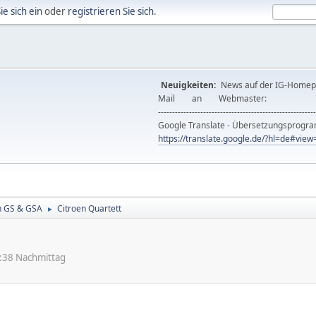
ie sich ein
oder
registrieren Sie sich
.
Neuigkeiten:
News auf der IG-Ho
Mail an Webmast
--------------------------------------------------------
Google Translate - Übersetzungsprog
https://translate.google.de/?hl=de#vi
n GS & GSA
Citroen Quartett
►
:38 Nachmittag