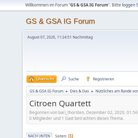
Willkommen im Forum "
GS & GSA IG Forum
". Bitte
loggen S
GS & GSA IG Forum
August 07, 2026, 11:24:51 Nachmittag
Übersicht
Suche
Registrieren
GS & GSA IG Forum
Dies & Das
Nützliches am Rande vo
►
►
Citroen Quartett
Begonnen von bari_thorsten, Dezember 02, 2020, 01:56
0 Mitglieder und 1 Gast betrachten dieses Thema.
Seiten
NACH UNTEN
1