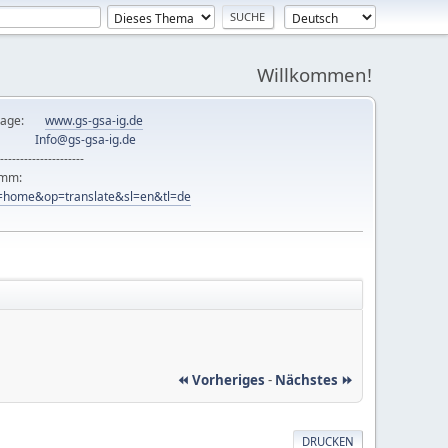
Willkommen!
mepage:
www.gs-gsa-ig.de
er:
Info@gs-gsa-ig.de
---------------------
ramm:
ew=home&op=translate&sl=en&tl=de
⏪ Vorheriges
-
Nächstes ⏩
DRUCKEN