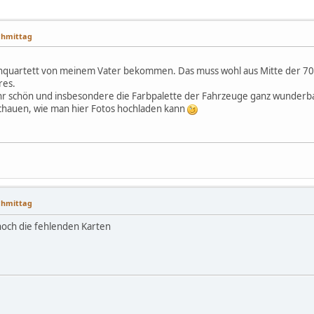
achmittag
enquartett von meinem Vater bekommen. Das muss wohl aus Mitte der 70er
res.
sehr schön und insbesondere die Farbpalette der Fahrzeuge ganz wunderba
schauen, wie man hier Fotos hochladen kann
achmittag
 noch die fehlenden Karten