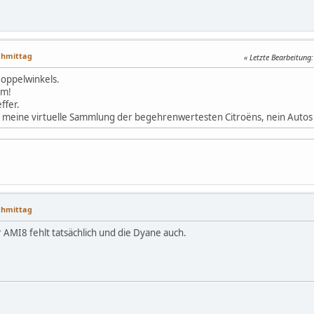
achmittag
Letzte Bearbeitung
Doppelwinkels.
mm!
ffer.
 meine virtuelle Sammlung der begehrenwertesten Citroëns, nein Autos 
achmittag
er AMI8 fehlt tatsächlich und die Dyane auch.