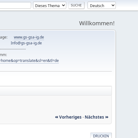
Willkommen!
mepage:
www.gs-gsa-ig.de
er:
Info@gs-gsa-ig.de
---------------------
ramm:
ew=home&op=translate&sl=en&tl=de
⏪ Vorheriges
-
Nächstes ⏩
DRUCKEN