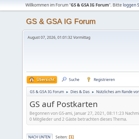
Willkommen im Forum "
GS & GSA IG Forum
". Bitte
loggen S
GS & GSA IG Forum
August 07, 2026, 01:01:32 Vormittag
Übersicht
Suche
Registrieren
GS & GSA IG Forum
Dies & Das
Nützliches am Rande vo
►
►
GS auf Postkarten
Begonnen von GS-ami, Januar 27, 2021, 08:11:23 Nachmi
0 Mitglieder und 2 Gäste betrachten dieses Thema.
Seiten
NACH UNTEN
1