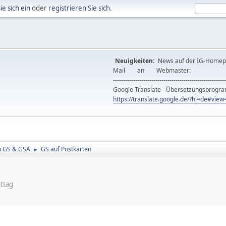
ie sich ein
oder
registrieren Sie sich
.
Neuigkeiten:
News auf der IG-Ho
Mail an Webmast
--------------------------------------------------------
Google Translate - Übersetzungsprog
https://translate.google.de/?hl=de#vi
n GS & GSA
GS auf Postkarten
►
ttag