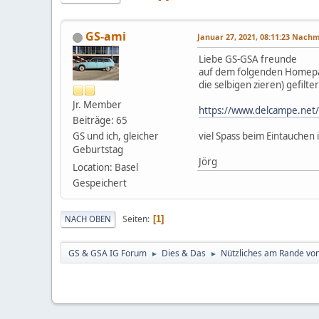
GS-ami
Januar 27, 2021, 08:11:23 Nach
Liebe GS-GSA freunde
auf dem folgenden Homepag
die selbigen zieren) gefilt
Jr. Member
https://www.delcampe.net
Beiträge: 65
GS und ich, gleicher
viel Spass beim Eintauchen
Geburtstag
Jörg
Location: Basel
Gespeichert
Seiten
NACH OBEN
1
GS & GSA IG Forum
Dies & Das
Nützliches am Rande vo
►
►