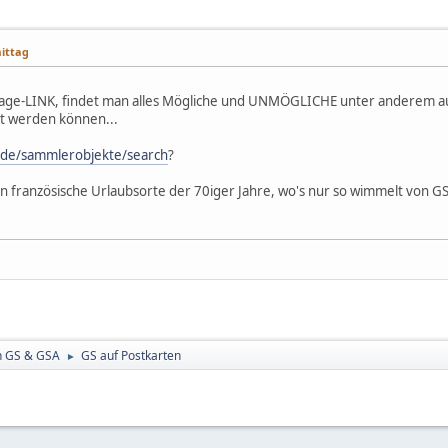
mittag
e-LINK, findet man alles Mögliche und UNMÖGLICHE unter anderem auch 
ert werden können...
/de/sammlerobjekte/search
?
 in französische Urlaubsorte der 70iger Jahre, wo's nur so wimmelt von 
n GS & GSA
GS auf Postkarten
►