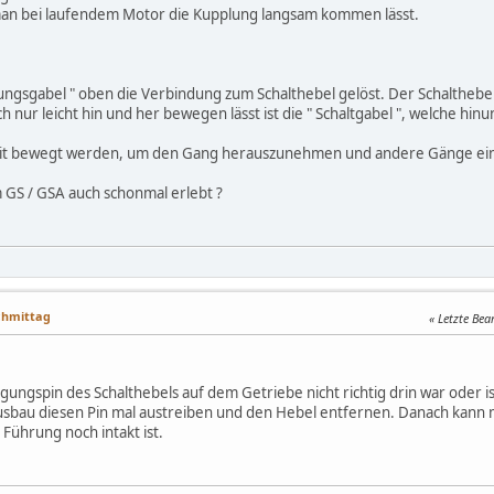
 man bei laufendem Motor die Kupplung langsam kommen lässt.
lungsgabel " oben die Verbindung zum Schalthebel gelöst. Der Schaltheb
 nur leicht hin und her bewegen lässt ist die " Schaltgabel ", welche hinu
weit bewegt werden, um den Gang herauszunehmen und andere Gänge ei
 GS / GSA auch schonmal erlebt ?
achmittag
Letzte Bea
gungspin des Schalthebels auf dem Getriebe nicht richtig drin war oder 
sbau diesen Pin mal austreiben und den Hebel entfernen. Danach kann
ührung noch intakt ist.