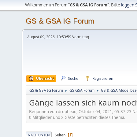
Willkommen im Forum "
GS & GSA IG Forum
". Bitte
loggen S
GS & GSA IG Forum
August 09, 2026, 10:53:59 Vormittag
Übersicht
Suche
Registrieren
GS & GSA IG Forum
GS GSA Forum
GS & GSA Modellbez
►
►
Gänge lassen sich kaum noc
Begonnen von drophead, Oktober 04, 2021, 05:37:23 N
0 Mitglieder und 2 Gäste betrachten dieses Thema.
Seiten
NACH UNTEN
1