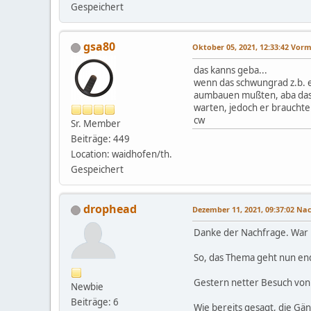
Gespeichert
gsa80
Oktober 05, 2021, 12:33:42 Vor
das kanns geba...
wenn das schwungrad z.b. er
aumbauen mußten, aba das 
warten, jedoch er brauchte 
cw
Sr. Member
Beiträge: 449
Location: waidhofen/th.
Gespeichert
drophead
Dezember 11, 2021, 09:37:02 N
Danke der Nachfrage. War le
So, das Thema geht nun endl
Gestern netter Besuch von
Newbie
Beiträge: 6
Wie bereits gesagt, die Gä