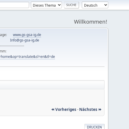
Willkommen!
mepage:
www.gs-gsa-ig.de
er:
Info@gs-gsa-ig.de
---------------------
ramm:
ew=home&op=translate&sl=en&tl=de
⏪ Vorheriges
-
Nächstes ⏩
DRUCKEN