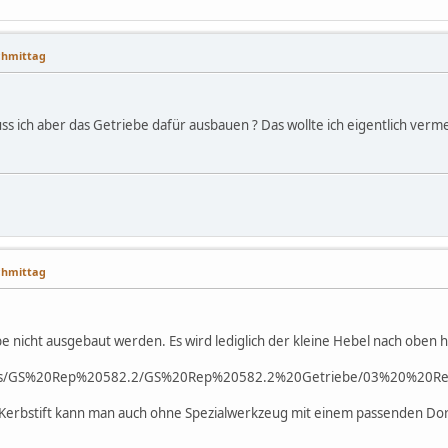
achmittag
Muss ich aber das Getriebe dafür ausbauen ? Das wollte ich eigentlich verm
achmittag
e nicht ausgebaut werden. Es wird lediglich der kleine Hebel nach oben
de/gs/GS%20Rep%20582.2/GS%20Rep%20582.2%20Getriebe/03%20%20Re
 Kerbstift kann man auch ohne Spezialwerkzeug mit einem passenden Dor