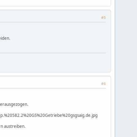
#5
eiden.
#6
 herausgezogen.
p.%20582.2%20GS%20Getriebe%20gsgsaig.de.jpg
n austreiben.