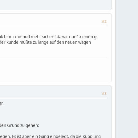
#2
 binn i mir nüd mehr sicher ! da wir nur 1x einen gs
 der kunde müßte zu lange auf den neuen wagen
#3
r.
 den Grund zu gehen:
gen. Es ist aber ein Gang eingelegt, da die Kupplung