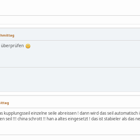
achmittag
l überprüfen
mittag
s kupplungsseil einzelne seile abreissen ! dann wird das seil automatisch
seil !!! china schrott !! han a altes eingesetzt ! das ist stabieler als das