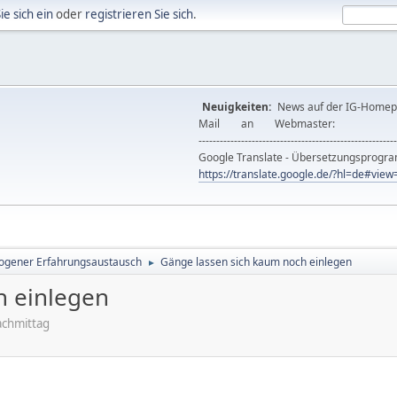
ie sich ein
oder
registrieren Sie sich
.
Neuigkeiten:
News auf der IG-Ho
Mail an Webmast
--------------------------------------------------------
Google Translate - Übersetzungsprog
https://translate.google.de/?hl=de#vi
ogener Erfahrungsaustausch
Gänge lassen sich kaum noch einlegen
►
h einlegen
achmittag