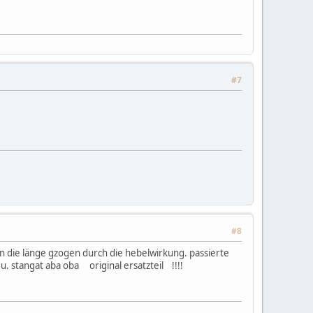
#7
#8
 in die länge gzogen durch die hebelwirkung. passierte
 neu. stangat aba oba original ersatzteil !!!!