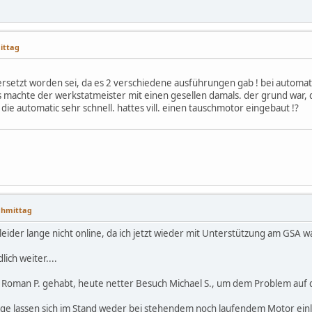
mittag
setzt worden sei, da es 2 verschiedene ausführungen gab ! bei automatik
machte der werkstatmeister mit einen gesellen damals. der grund war,
die automatic sehr schnell. hattes vill. einen tauschmotor eingebaut !?
achmittag
ider lange nicht online, da ich jetzt wieder mit Unterstützung am GSA wa
ich weiter....
 Roman P. gehabt, heute netter Besuch Michael S., um dem Problem auf
nge lassen sich im Stand weder bei stehendem noch laufendem Motor einle