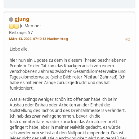
gjung
Jr. Member
Beiträge: 57
März 13, 2022, 07:10:13 Nachmittag
#2
Liebe alle,
hier nun ein Update zu dem in diesem Thread beschriebenen
Problem. In der Tat kam das Knackgeräusch von einem
verschobenen Zahnrad zwischen Gesamtkilometerwalze und
Tageskilometerwalze (siehe Bild: roter Pfeil auf Zahnrad). Ich
habe es mit einer Zange zurückgedrückt und das hat
funktioniert.
Was allerdings weniger schön ist: offenbar habe ich beim
Ausbau oder Einbau oder Arbeiten an der Einheit die
Nullstellung des Tachos und des Drehzahlmessers verändert.
Ich hab das zwar wahrgenommen, bevor ich die
Instrumententafel wieder zurück in das Armaturenbrett
gefingert habe, aber in meiner Naivität gedacht, es würde
sich wieder von selbst auf den Nullpunkt einpendeln. Das ist
leider nicht der Fall. Die Geschwindigkeit wird nun gemäß der