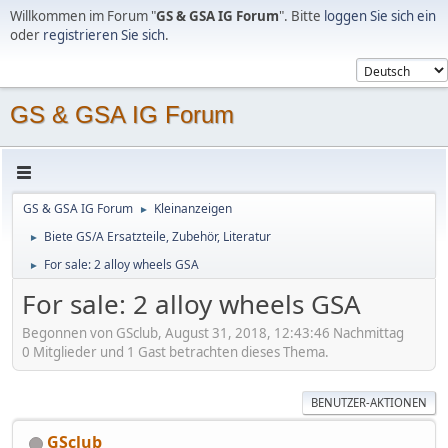
Willkommen im Forum "
GS & GSA IG Forum
". Bitte
loggen Sie sich ein
oder
registrieren Sie sich
.
GS & GSA IG Forum
GS & GSA IG Forum
Kleinanzeigen
►
Biete GS/A Ersatzteile, Zubehör, Literatur
►
For sale: 2 alloy wheels GSA
►
For sale: 2 alloy wheels GSA
Begonnen von GSclub, August 31, 2018, 12:43:46 Nachmittag
0 Mitglieder und 1 Gast betrachten dieses Thema.
BENUTZER-AKTIONEN
GSclub