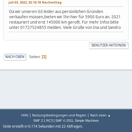
Juli 03, 2022, 02:16:18 Nachmittag
Da wir unseren GS leider aus persönlichen Gründen
verkaufen müssen,bieten wir Ihn hier für 5900 Euro an. 2021
restauriert und erst 145000 km gerollt. Für mehr Infos bitte
unter 01727524855 melden. Viele Grüße von Ina und Sandro
BENUTZER-AKTIONEN
Seiten
NACH OBEN
1
|
|
Hilfe
Nutzungsbedingungen und Regeln
Nach oben ▲
|
,
SMF 2.1 RC3
SMF © 2011
Simple Machines
Seite erstellt in 0.174 Sekunden mit 22 Abfragen.