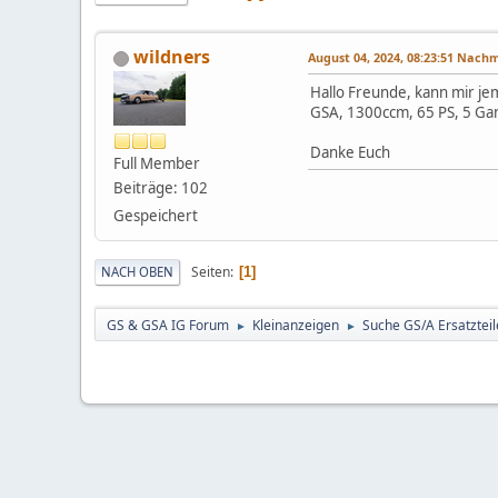
wildners
August 04, 2024, 08:23:51 Nach
Hallo Freunde, kann mir j
GSA, 1300ccm, 65 PS, 5 Ga
Danke Euch
Full Member
Beiträge: 102
Gespeichert
Seiten
NACH OBEN
1
GS & GSA IG Forum
Kleinanzeigen
Suche GS/A Ersatzteile
►
►