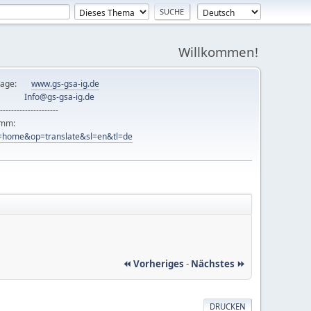
Willkommen!
mepage:
www.gs-gsa-ig.de
er:
Info@gs-gsa-ig.de
---------------------
ramm:
ew=home&op=translate&sl=en&tl=de
⏪ Vorheriges
-
Nächstes ⏩
DRUCKEN