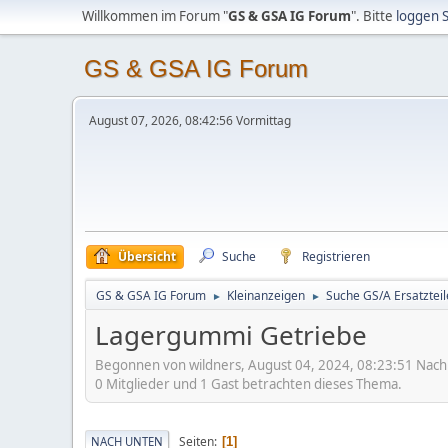
Willkommen im Forum "
GS & GSA IG Forum
". Bitte
loggen S
GS & GSA IG Forum
August 07, 2026, 08:42:56 Vormittag
Übersicht
Suche
Registrieren
GS & GSA IG Forum
Kleinanzeigen
Suche GS/A Ersatzteile
►
►
Lagergummi Getriebe
Begonnen von wildners, August 04, 2024, 08:23:51 Nach
0 Mitglieder und 1 Gast betrachten dieses Thema.
Seiten
NACH UNTEN
1