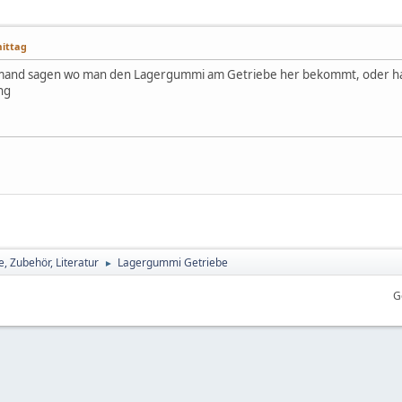
mittag
emand sagen wo man den Lagergummi am Getriebe her bekommt, oder hat 
ng
, Zubehör, Literatur
Lagergummi Getriebe
►
G