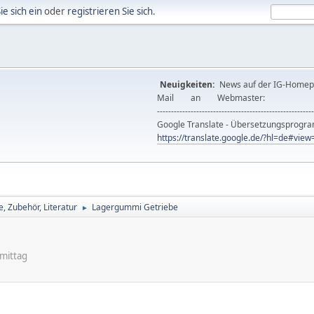
ie sich ein
oder
registrieren Sie sich
.
Neuigkeiten:
News auf der IG-Ho
Mail an Webmast
--------------------------------------------------------
Google Translate - Übersetzungsprog
https://translate.google.de/?hl=de#vi
, Zubehör, Literatur
Lagergummi Getriebe
►
mittag