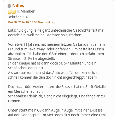
Nilles
Jr. Member
Beiträge: 94
Mai 30, 2014, 07:13:56 Nachmittag
Entschuldigung, eine ganz untechnische Geschichte fällt mir
gerade ein, weil meine Bremsen so quitschen...
Vor etwa 11 Jahren, mit meinem letzten GS bis ich mit einem
Freund zum Take-away Inder gefahren, um bestelltes Essen
abzuholen. Ich habe den GS in einer ordentlich befahrenen
Strasse in 2. Reihe abgestellt.
In der Kneipe hat es dann doch ca. 5-7 Minuten und ein
Schnäpchen gedauert.
Als wir rauskommen ist das Auto weg. Ich denke noch, so
schnell können die den doch nicht abgeschleppt haben?
Doch da. 100m weiter unten -die Strasse hat ca. 3-4% Gefälle-
ein Menschenauflauf.
Schaaaaisse! denk ich, Gang nicht eingelegt, und fange an zu
rennen.
Unten steht mein GS dann Auge in Auge mit einer E-Klasse
auf der Gegenspur . Im Mercedes sitzt noch immer eine Omi