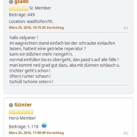
gsa80
Sr. Member
Beiträge: 449
Location: waidhofen/th.
März 25, 2016, 10:15:26 Vormittag
#1
hallo oldyaner !
im wagrechten stand einfach bei der schraube einlaufen
lassen, hattest eine getriebe reperatur ?
kann ein bißchen mehr reingeh'n.
normal einfüllen bis es übergeht, dan passt's auf alle fälle !
man kommt ned grad gut dazu, aba mit dünnen schlauch u.
trichter geht's schon !
öfters runter schaun !
tschüß !schöne ostern !
Günter
Hero Member
Beiträge: 1.118
März 25, 2016, 11:00:49 Vormittag
#2