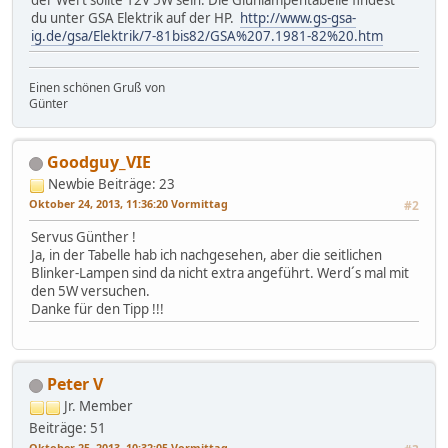
der Wert sollte 12V 5W sein. Die Glühlampentabelle findest
du unter GSA Elektrik auf der HP.
http://www.gs-gsa-
ig.de/gsa/Elektrik/7-81bis82/GSA%207.1981-82%20.htm
Einen schönen Gruß von
Günter
Goodguy_VIE
Newbie
Beiträge: 23
Oktober 24, 2013, 11:36:20 Vormittag
#2
Servus Günther !
Ja, in der Tabelle hab ich nachgesehen, aber die seitlichen
Blinker-Lampen sind da nicht extra angeführt. Werd´s mal mit
den 5W versuchen.
Danke für den Tipp !!!
Peter V
Jr. Member
Beiträge: 51
Oktober 25, 2013, 10:32:05 Vormittag