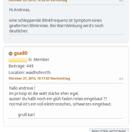
#3
Hi Andreas,
eine schleppende Blinkfrequenz ist Symptom eines
gealterten Blinkrelais. Bei Warnblinkung wird's noch
deutlicher.
gsa80
Sr. Member
Beiträge: 449
Location: waidhofen/th.
Oktober 27, 2013, 10:17:03 Nachmittag
#4
hallo andreas !
im prinzip ist die watt stärke eher egal.
ausser du haßt noch ein glüh faden relais eingebaut ??
normal ist's ein voll elektronisches, schwarzes eingebaut.
gruß karl
BENUTZER-AKTIONEN