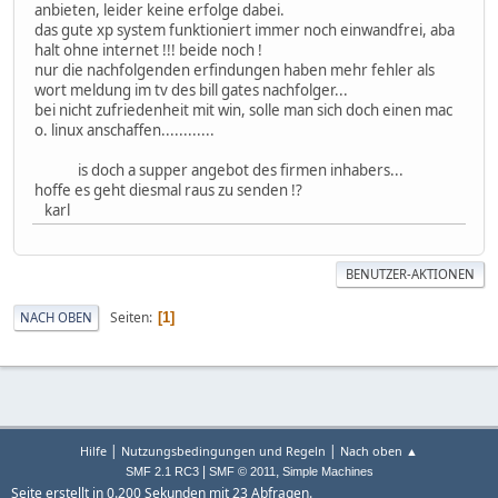
anbieten, leider keine erfolge dabei.
das gute xp system funktioniert immer noch einwandfrei, aba
halt ohne internet !!! beide noch !
nur die nachfolgenden erfindungen haben mehr fehler als
wort meldung im tv des bill gates nachfolger...
bei nicht zufriedenheit mit win, solle man sich doch einen mac
o. linux anschaffen............
is doch a supper angebot des firmen inhabers...
hoffe es geht diesmal raus zu senden !?
karl
BENUTZER-AKTIONEN
Seiten
NACH OBEN
1
|
|
Hilfe
Nutzungsbedingungen und Regeln
Nach oben ▲
|
,
SMF 2.1 RC3
SMF © 2011
Simple Machines
Seite erstellt in 0.200 Sekunden mit 23 Abfragen.