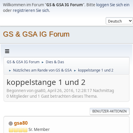
Willkommen im Forum "
GS & GSA IG Forum
". Bitte
loggen Sie sich ein
oder
registrieren Sie sich
.
GS & GSA IG Forum
GS & GSA IG Forum
Dies & Das
►
Nützliches am Rande von GS & GSA
koppelstange 1 und 2
►
►
koppelstange 1 und 2
Begonnen von gsa80, April 26, 2016, 12:28:17 Nachmittag
0 Mitglieder und 1 Gast betrachten dieses Thema.
BENUTZER-AKTIONEN
gsa80
Sr. Member