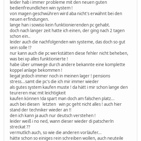
leider hab i immer probleme mit den neuen guten
bedienfreundlichen win system !
von magen geschwühren wird aba nicht's erwähnt bei den
neuen erfindungen.
lange han i sowiso kein funktionierenden pc gehabt.
doch nach langer zeit hatte ich einen, der ging nach 2 tagen
schon ein..
leider auch die nachfolgenden win systeme, das doch so gut
sein solle !?
nur kann auch die pc werkstätten diese fehler nicht beheben,
was bei xp alles funktionierte !
habe über umwege durch andere bekannte eine komplette
koppel anlage bekommen !
liegat jedoch immer noch in meinen lager ! pensions
stress...samt die pc's die ich mir immer wieder
als gutes system kaufen muste ! da hätt i mir schon lange den
teureren mac mit leichtigkeit
kaufen können !da spart man doch am falschen platz...
auch bei diesen letzten win pc geht nicht alles ! auch hier
stand der techniker wieder an !!
den ich kann ja auch nur deutsch verstehen !
leider weiß i no ned, wann dieser wieder di patscherln
streckat ??
vermutlich auch, so wie die anderen vorläufer...
hätte schon so einiges rein schreiben wollen, auch neuteile