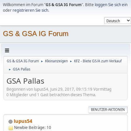
Willkommen im Forum "
GS & GSA IG Forum
". Bitte
loggen Sie sich ein
oder
registrieren Sie sich
.
GS & GSA IG Forum
GS & GSA IG Forum
Kleinanzeigen
KFZ - Biete GS/A zum Verkauf
►
►
GSA Pallas
►
GSA Pallas
Begonnen von lupus54, Juni 29, 2017, 09:15:19 Vormittag
0 Mitglieder und 1 Gast betrachten dieses Thema.
BENUTZER-AKTIONEN
lupus54
Newbie
Beiträge: 10