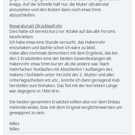
knapp. Auf die Schnelle half nur, die Muter ultrabrutal
anzuziehen und den Bolzen dann noch etwa 5mm
abzuschleifen.
Reparaturset Ölrücklaufrohr
Dies hatte ich bereits kurz vor Attake auf das alte Forums
beschrieben:
Ich habe etwa eine Stunde versucht, das Hakenrohr
einzuhaken und dachte schon ich wäre zu blöd.
Habe alles nochmals demontiert mit dem Ergebnis, das bei
den 2 Ersatzteilen eine der beiden Gewindestangen als
Hakenrohr etwa 5mm kürzer als die andere war. Nach
mehrfachen Testläufen mit Abschleifen / Aufbiegen des
Hakens / Einfädeln unter Verzicht der 2. Mutter und aller
Unterlagsscheiben etc.etc., konnte ich dann genügend Hub
herstellen zum Einhaken. Das Teil mit der korrekten Länge
war dagegenn in 1Min drin.
Die beiden genannten Ersatzteil sollten also vor dem Einbau
miteinderander, bzw. mit dem Original verglichenwerden um
gewappnet zu sein.
Nilles
Nilles