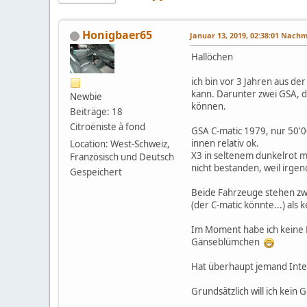
Honigbaer65
Januar 13, 2019, 02:38:01 Nach
Hallöchen
ich bin vor 3 Jahren aus d
kann. Darunter zwei GSA, di
Newbie
können.
Beiträge: 18
Citroëniste à fond
GSA C-matic 1979, nur 50'0
innen relativ ok.
Location: West-Schweiz,
X3 in seltenem dunkelrot m
Französisch und Deutsch
nicht bestanden, weil irg
Gespeichert
Beide Fahrzeuge stehen zwa
(der C-matic könnte...) als
Im Moment habe ich keine F
Gänseblümchen
Hat überhaupt jemand Inte
Grundsätzlich will ich kei