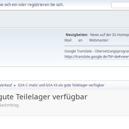
ie sich ein
oder
registrieren Sie sich
.
Neuigkeiten:
News auf der IG-Ho
Mail an Webmast
--------------------------------------------------------
Google Translate - Übersetzungsprog
https://translate.google.de/?hl=de#vi
 Verkauf
GSA C-matic und GSA X3 als gute Teilelager verfügbar
►
gute Teilelager verfügbar
Nachmittag