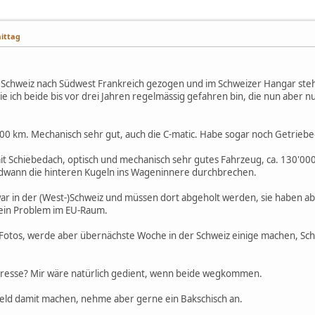
mittag
er Schweiz nach Südwest Frankreich gezogen und im Schweizer Hangar steh
e ich beide bis vor drei Jahren regelmässig gefahren bin, die nun aber nur
00 km. Mechanisch sehr gut, auch die C-matic. Habe sogar noch Getriebeö
it Schiebedach, optisch und mechanisch sehr gutes Fahrzeug, ca. 130'000
endwann die hinteren Kugeln ins Wageninnere durchbrechen.
r in der (West-)Schweiz und müssen dort abgeholt werden, sie haben abe
 kein Problem im EU-Raum.
otos, werde aber übernächste Woche in der Schweiz einige machen, Sche
resse? Mir wäre natürlich gedient, wenn beide wegkommen.
n Geld damit machen, nehme aber gerne ein Bakschisch an.