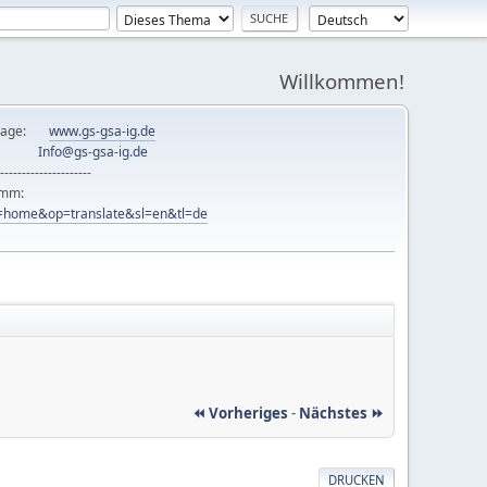
Willkommen!
mepage:
www.gs-gsa-ig.de
er:
Info@gs-gsa-ig.de
---------------------
ramm:
ew=home&op=translate&sl=en&tl=de
⏪ Vorheriges
-
Nächstes ⏩
DRUCKEN