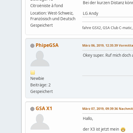
Bei der kurzen Distanz könn
Citroëniste à fond
Location: West-Schweiz,
LG Andy
Französisch und Deutsch
Gespeichert
fahre GSX2, GSA Club C-matic, 
PhipeGSA
März 06, 2019, 12:35:39 Vormitt
Okey super. Ruf mich doch 
Newbie
Beiträge: 2
Gespeichert
GSA X1
März 07, 2019, 09:39:36 Nachmi
Hallo,
der X3 ist jetzt mein