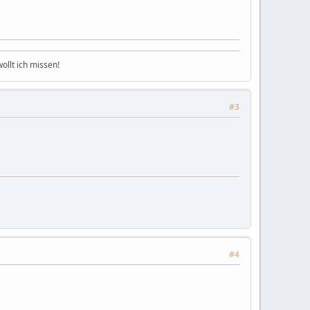
ollt ich missen!
#3
#4