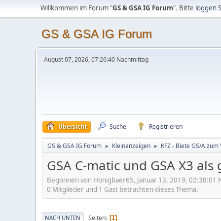
Willkommen im Forum "
GS & GSA IG Forum
". Bitte
loggen S
GS & GSA IG Forum
August 07, 2026, 07:26:40 Nachmittag
Übersicht
Suche
Registrieren
GS & GSA IG Forum
Kleinanzeigen
KFZ - Biete GS/A zum
►
►
GSA C-matic und GSA X3 als 
Begonnen von Honigbaer65, Januar 13, 2019, 02:38:01 
0 Mitglieder und 1 Gast betrachten dieses Thema.
Seiten
NACH UNTEN
1