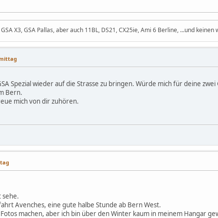
GSA X3, GSA Pallas, aber auch 11BL, DS21, CX25ie, Ami 6 Berline, ...und keinen w
hmittag
SA Spezial wieder auf die Strasse zu bringen. Würde mich für deine zwei
m Bern.
reue mich von dir zuhören.
ttag
t sehe.
ahrt Avenches, eine gute halbe Stunde ab Bern West.
st Fotos machen, aber ich bin über den Winter kaum in meinem Hangar g