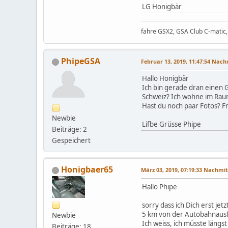
LG Honigbär
fahre GSX2, GSA Club C-matic, 
PhipeGSA
Februar 13, 2019, 11:47:54 Nac
Hallo Honigbär
Ich bin gerade dran einen G
Schweiz? Ich wohne im Rau
Hast du noch paar Fotos? F
Newbie
Lifbe Grüsse Phipe
Beiträge: 2
Gespeichert
Honigbaer65
März 03, 2019, 07:19:33 Nachmi
Hallo Phipe
sorry dass ich Dich erst jetz
5 km von der Autobahnausf
Newbie
Ich weiss, ich müsste läng
Beiträge: 18