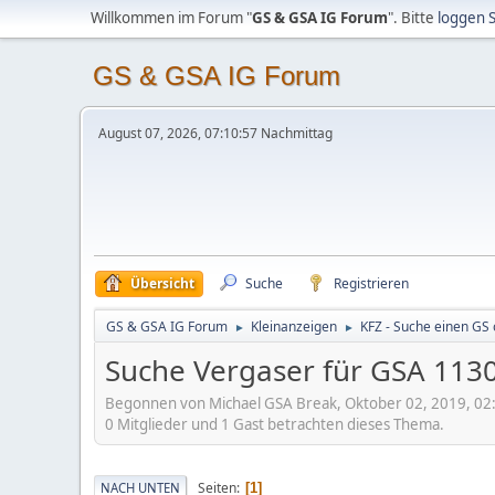
Willkommen im Forum "
GS & GSA IG Forum
". Bitte
loggen S
GS & GSA IG Forum
August 07, 2026, 07:10:57 Nachmittag
Übersicht
Suche
Registrieren
GS & GSA IG Forum
Kleinanzeigen
KFZ - Suche einen GS
►
►
Suche Vergaser für GSA 113
Begonnen von Michael GSA Break, Oktober 02, 2019, 02
0 Mitglieder und 1 Gast betrachten dieses Thema.
Seiten
NACH UNTEN
1