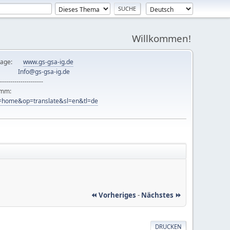
Willkommen!
mepage:
www.gs-gsa-ig.de
er:
Info@gs-gsa-ig.de
---------------------
ramm:
ew=home&op=translate&sl=en&tl=de
⏪ Vorheriges
-
Nächstes ⏩
DRUCKEN