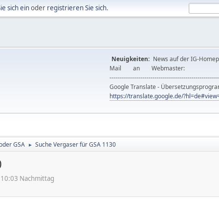
ie sich ein
oder
registrieren Sie sich
.
Neuigkeiten:
News auf der IG-Ho
Mail an Webmast
--------------------------------------------------------
Google Translate - Übersetzungsprog
https://translate.google.de/?hl=de#vi
 oder GSA
Suche Vergaser für GSA 1130
►
0
:10:03 Nachmittag