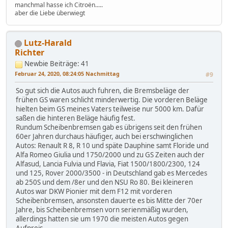
manchmal hasse ich Citroën.....
aber die Liebe überwiegt
Lutz-Harald
Richter
Newbie
Beiträge: 41
Februar 24, 2020, 08:24:05 Nachmittag
#9
So gut sich die Autos auch fuhren, die Bremsbeläge der
frühen GS waren schlicht minderwertig. Die vorderen Beläge
hielten beim GS meines Vaters teilweise nur 5000 km. Dafür
saßen die hinteren Beläge häufig fest.
Rundum Scheibenbremsen gab es übrigens seit den frühen
60er Jahren durchaus häufiger, auch bei erschwinglichen
Autos: Renault R 8, R 10 und späte Dauphine samt Floride und
Alfa Romeo Giulia und 1750/2000 und zu GS Zeiten auch der
Alfasud, Lancia Fulvia und Flavia, Fiat 1500/1800/2300, 124
und 125, Rover 2000/3500 - in Deutschland gab es Mercedes
ab 250S und dem /8er und den NSU Ro 80. Bei kleineren
Autos war DKW Pionier mit dem F12 mit vorderen
Scheibenbremsen, ansonsten dauerte es bis Mitte der 70er
Jahre, bis Scheibenbremsen vorn serienmäßig wurden,
allerdings hatten sie um 1970 die meisten Autos gegen