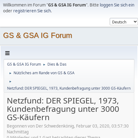
Willkommen im Forum "
GS & GSA IG Forum
". Bitte
loggen Sie sich ein
oder
registrieren Sie sich
.
GS & GSA IG Forum
GS & GSA IG Forum
Dies & Das
►
Nützliches am Rande von GS & GSA
►
►
Netzfund: DER SPIEGEL, 1973, Kundenbefragung unter 3000 GS-Käufern
Netzfund: DER SPIEGEL, 1973,
Kundenbefragung unter 3000
GS-Käufern
Begonnen von Der Schwedenkönig, Februar 03, 2020, 03:57:30
Nachmittag
0 Mitglieder und 1 Gast betrachten dieses Thema.