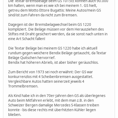
Die Textar-Bremsbeläge beim GS 1015cc können auch 90.000
km halten, wenn man es wie ich bei meinem 1. GS hielt,
getreu dem Motto Ettore Bugattis: Meine Autos/mein GS
sind/ist zum Fahren da nicht zum Bremsen.
Dagegen ist der Bremsbelagwechsel beim GS 1220
kompliziert. Die Beläge müssen vor dem Herausziehen des
Stiftes mit Draht gesichert werden, da sie sonst nach unten in
eine Art Schacht fallen!
Die Textar Beläge bei meinem GS 1220 habe ich aktuell
rundum gegen weichere Bendix Beläge getauscht, da Textar
Beläge Quitschen hervorrief.
Bendix hat höheren Abrieb, ist aber bisher geräuschlos.
Zum Bericht von 1973 sei noch erwähnt: Der GS war
konkurrenzlos mit 4 Scheibenbremsen ausgestattet.
Vergleichbare Autos hatten seinerzeit jeweils 4
Trommelbremsen.
Als Kind habe ich in den 70er-Jahren den GS als überlegenes
Auto beim Mitfahren erlebt, mit dem man z.B. in den
Schweizer Bergen damalige Mercedes S-Klassen treiben
konnte - bis diese rechts mit überhitzten Kühler liegen
blieben.