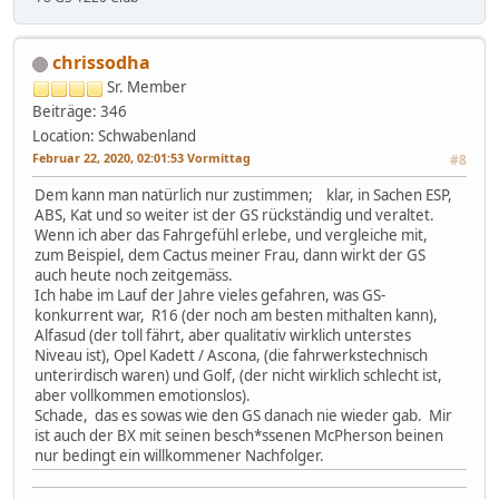
chrissodha
Sr. Member
Beiträge: 346
Location: Schwabenland
Februar 22, 2020, 02:01:53 Vormittag
#8
Dem kann man natürlich nur zustimmen; klar, in Sachen ESP,
ABS, Kat und so weiter ist der GS rückständig und veraltet.
Wenn ich aber das Fahrgefühl erlebe, und vergleiche mit,
zum Beispiel, dem Cactus meiner Frau, dann wirkt der GS
auch heute noch zeitgemäss.
Ich habe im Lauf der Jahre vieles gefahren, was GS-
konkurrent war, R16 (der noch am besten mithalten kann),
Alfasud (der toll fährt, aber qualitativ wirklich unterstes
Niveau ist), Opel Kadett / Ascona, (die fahrwerkstechnisch
unterirdisch waren) und Golf, (der nicht wirklich schlecht ist,
aber vollkommen emotionslos).
Schade, das es sowas wie den GS danach nie wieder gab. Mir
ist auch der BX mit seinen besch*ssenen McPherson beinen
nur bedingt ein willkommener Nachfolger.