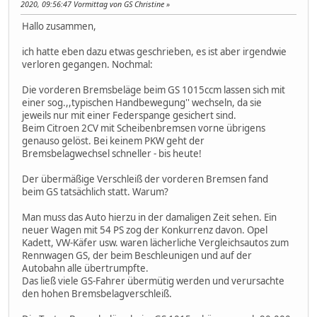
2020, 09:56:47 Vormittag von GS Christine
Hallo zusammen,
ich hatte eben dazu etwas geschrieben, es ist aber irgendwie
verloren gegangen. Nochmal:
Die vorderen Bremsbeläge beim GS 1015ccm lassen sich mit
einer sog.,,typischen Handbewegung'' wechseln, da sie
jeweils nur mit einer Federspange gesichert sind.
Beim Citroen 2CV mit Scheibenbremsen vorne übrigens
genauso gelöst. Bei keinem PKW geht der
Bremsbelagwechsel schneller - bis heute!
Der übermäßige Verschleiß der vorderen Bremsen fand
beim GS tatsächlich statt. Warum?
Man muss das Auto hierzu in der damaligen Zeit sehen. Ein
neuer Wagen mit 54 PS zog der Konkurrenz davon. Opel
Kadett, VW-Käfer usw. waren lächerliche Vergleichsautos zum
Rennwagen GS, der beim Beschleunigen und auf der
Autobahn alle übertrumpfte.
Das ließ viele GS-Fahrer übermütig werden und verursachte
den hohen Bremsbelagverschleiß.