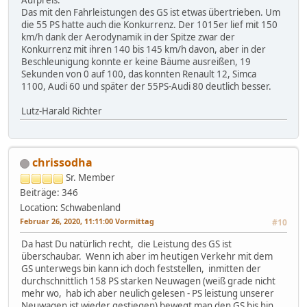
Aufpreis.
Das mit den Fahrleistungen des GS ist etwas übertrieben. Um
die 55 PS hatte auch die Konkurrenz. Der 1015er lief mit 150
km/h dank der Aerodynamik in der Spitze zwar der
Konkurrenz mit ihren 140 bis 145 km/h davon, aber in der
Beschleunigung konnte er keine Bäume ausreißen, 19
Sekunden von 0 auf 100, das konnten Renault 12, Simca
1100, Audi 60 und später der 55PS-Audi 80 deutlich besser.
Lutz-Harald Richter
chrissodha
Sr. Member
Beiträge: 346
Location: Schwabenland
Februar 26, 2020, 11:11:00 Vormittag
#10
Da hast Du natürlich recht, die Leistung des GS ist
überschaubar. Wenn ich aber im heutigen Verkehr mit dem
GS unterwegs bin kann ich doch feststellen, inmitten der
durchschnittlich 158 PS starken Neuwagen (weiß grade nicht
mehr wo, hab ich aber neulich gelesen - PS leistung unserer
Neuwagen ist wieder gestiegen) bewegt man den GS bis hin