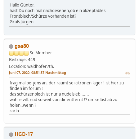
Hallo Günter,
hast Du noch mal nachgesehen,ob ein akzeptables
Frontblech/Schürze vorhanden ist?
Gruß Jürgen
gsa80
Sr. Member
Beiträge: 449
Location: waidhofen/th.
Juni 07, 2020, 08:51:37 Nachmittag
#6
frag mal bei jens an, der räumt sei citronen lager ! ist hier zu
finden im forum !
das schürzenblech ist nur a nudelsieb.......
währe vill. nüd so weit von dir entfernt !? um selbst ab zu
holen..wenn ?
carlo
HGD-17