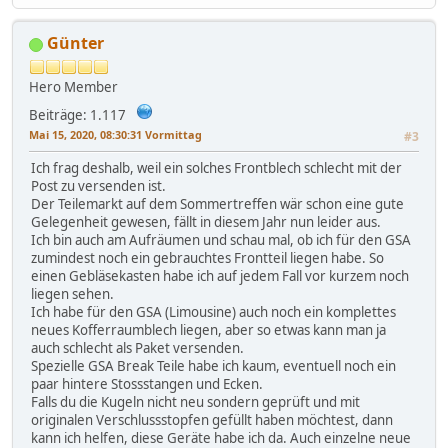
Günter
Hero Member
Beiträge: 1.117
Mai 15, 2020, 08:30:31 Vormittag
#3
Ich frag deshalb, weil ein solches Frontblech schlecht mit der
Post zu versenden ist.
Der Teilemarkt auf dem Sommertreffen wär schon eine gute
Gelegenheit gewesen, fällt in diesem Jahr nun leider aus.
Ich bin auch am Aufräumen und schau mal, ob ich für den GSA
zumindest noch ein gebrauchtes Frontteil liegen habe. So
einen Gebläsekasten habe ich auf jedem Fall vor kurzem noch
liegen sehen.
Ich habe für den GSA (Limousine) auch noch ein komplettes
neues Kofferraumblech liegen, aber so etwas kann man ja
auch schlecht als Paket versenden.
Spezielle GSA Break Teile habe ich kaum, eventuell noch ein
paar hintere Stossstangen und Ecken.
Falls du die Kugeln nicht neu sondern geprüft und mit
originalen Verschlussstopfen gefüllt haben möchtest, dann
kann ich helfen, diese Geräte habe ich da. Auch einzelne neue