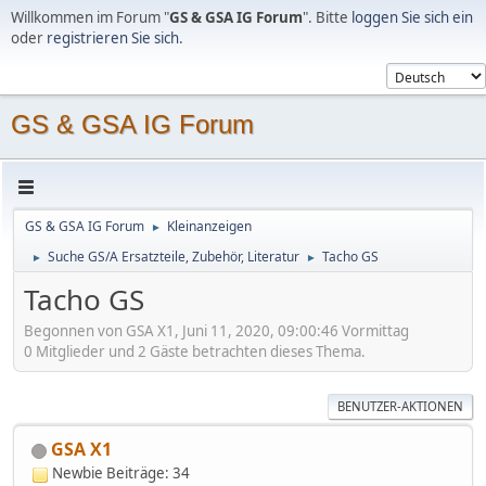
Willkommen im Forum "
GS & GSA IG Forum
". Bitte
loggen Sie sich ein
oder
registrieren Sie sich
.
GS & GSA IG Forum
GS & GSA IG Forum
Kleinanzeigen
►
Suche GS/A Ersatzteile, Zubehör, Literatur
Tacho GS
►
►
Tacho GS
Begonnen von GSA X1, Juni 11, 2020, 09:00:46 Vormittag
0 Mitglieder und 2 Gäste betrachten dieses Thema.
BENUTZER-AKTIONEN
GSA X1
Newbie
Beiträge: 34