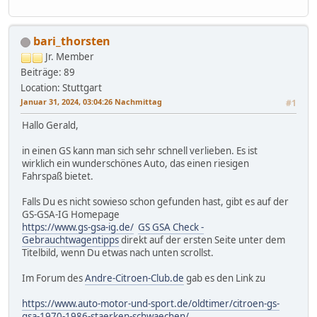
bari_thorsten
Jr. Member
Beiträge: 89
Location: Stuttgart
Januar 31, 2024, 03:04:26 Nachmittag
#1
Hallo Gerald,
in einen GS kann man sich sehr schnell verlieben. Es ist
wirklich ein wunderschönes Auto, das einen riesigen
Fahrspaß bietet.
Falls Du es nicht sowieso schon gefunden hast, gibt es auf der
GS-GSA-IG Homepage
https://www.gs-gsa-ig.de/
GS GSA Check -
Gebrauchtwagentipps
direkt auf der ersten Seite unter dem
Titelbild, wenn Du etwas nach unten scrollst.
Im Forum des
Andre-Citroen-Club.de
gab es den Link zu
https://www.auto-motor-und-sport.de/oldtimer/citroen-gs-
gsa-1970-1986-staerken-schwaechen/