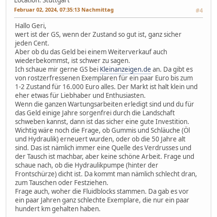
Location: Stuttgart
Februar 02, 2024, 07:35:13 Nachmittag
#4
Hallo Geri,
wert ist der GS, wenn der Zustand so gut ist, ganz sicher
jeden Cent.
Aber ob du das Geld bei einem Weiterverkauf auch
wiederbekommst, ist schwer zu sagen.
Ich schaue mir gerne GS bei
Kleinanzeigen.de
an. Da gibt es
von rostzerfressenen Exemplaren für ein paar Euro bis zum
1-2 Zustand für 16.000 Euro alles. Der Markt ist halt klein und
eher etwas für Liebhaber und Enthusiasten.
Wenn die ganzen Wartungsarbeiten erledigt sind und du für
das Geld einige Jahre sorgenfrei durch die Landschaft
schweben kannst, dann ist das sicher eine gute Investition.
Wichtig wäre noch die Frage, ob Gummis und Schläuche (Öl
und Hydraulik) erneuert wurden, oder ob die 50 Jahre alt
sind. Das ist nämlich immer eine Quelle des Verdrusses und
der Tausch ist machbar, aber keine schöne Arbeit. Frage und
schaue nach, ob die Hydraulikpumpe (hinter der
Frontschürze) dicht ist. Da kommt man nämlich schlecht dran,
zum Tauschen oder Festziehen.
Frage auch, woher die Fluidblocks stammen. Da gab es vor
ein paar Jahren ganz schlechte Exemplare, die nur ein paar
hundert km gehalten haben.