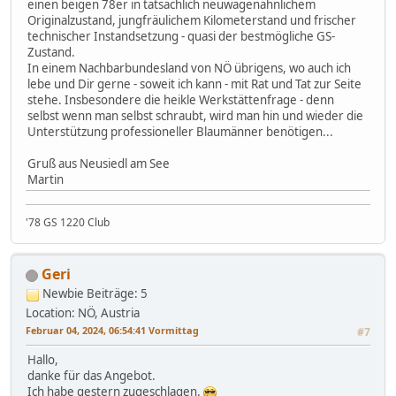
einen beigen 78er in tatsächlich neuwagenähnlichem
Originalzustand, jungfräulichem Kilometerstand und frischer
technischer Instandsetzung - quasi der bestmögliche GS-
Zustand.
In einem Nachbarbundesland von NÖ übrigens, wo auch ich
lebe und Dir gerne - soweit ich kann - mit Rat und Tat zur Seite
stehe. Insbesondere die heikle Werkstättenfrage - denn
selbst wenn man selbst schraubt, wird man hin und wieder die
Unterstützung professioneller Blaumänner benötigen...
Gruß aus Neusiedl am See
Martin
'78 GS 1220 Club
Geri
Newbie
Beiträge: 5
Location: NÖ, Austria
Februar 04, 2024, 06:54:41 Vormittag
#7
Hallo,
danke für das Angebot.
Ich habe gestern zugeschlagen.