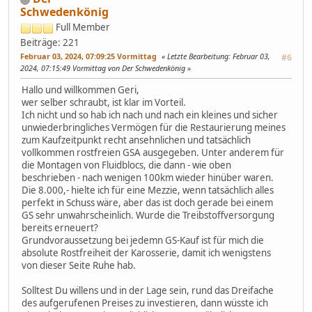
Schwedenkönig
Full Member
Beiträge: 221
Februar 03, 2024, 07:09:25 Vormittag
Letzte Bearbeitung
: Februar 03,
#6
2024, 07:15:49 Vormittag von Der Schwedenkönig
Hallo und willkommen Geri,
wer selber schraubt, ist klar im Vorteil.
Ich nicht und so hab ich nach und nach ein kleines und sicher
unwiederbringliches Vermögen für die Restaurierung meines
zum Kaufzeitpunkt recht ansehnlichen und tatsächlich
vollkommen rostfreien GSA ausgegeben. Unter anderem für
die Montagen von Fluidblocs, die dann - wie oben
beschrieben - nach wenigen 100km wieder hinüber waren.
Die 8.000,- hielte ich für eine Mezzie, wenn tatsächlich alles
perfekt in Schuss wäre, aber das ist doch gerade bei einem
GS sehr unwahrscheinlich. Wurde die Treibstoffversorgung
bereits erneuert?
Grundvoraussetzung bei jedemn GS-Kauf ist für mich die
absolute Rostfreiheit der Karosserie, damit ich wenigstens
von dieser Seite Ruhe hab.
Solltest Du willens und in der Lage sein, rund das Dreifache
des aufgerufenen Preises zu investieren, dann wüsste ich