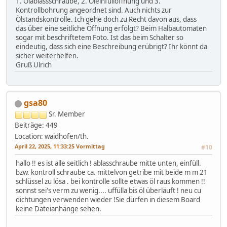
1. Ölablassschraube, 2. Öleinfüllöffnung und 3.
Kontrollbohrung angeordnet sind. Auch nichts zur
Ölstandskontrolle. Ich gehe doch zu Recht davon aus, dass
das über eine seitliche Öffnung erfolgt? Beim Halbautomaten
sogar mit beschriftetem Foto. Ist das beim Schalter so
eindeutig, dass sich eine Beschreibung erübrigt? Ihr könnt da
sicher weiterhelfen.
Gruß Ulrich
gsa80
Sr. Member
Beiträge: 449
Location: waidhofen/th.
April 22, 2025, 11:33:25 Vormittag
#10
hallo !! es ist alle seitlich ! ablasschraube mitte unten, einfüll.
bzw. kontroll schraube ca. mittelvon getribe mit beide m m 21
schlüssel zu lösa . bei kontrolle sollte etwas öl raus kommen !!
sonnst sei's verm zu wenig.... uffülla bis öl überläuft ! neu cu
dichtungen verwenden wieder !Sie dürfen in diesem Board
keine Dateianhänge sehen.