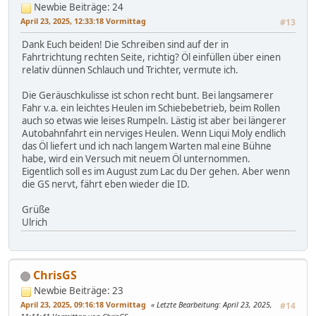
Newbie
Beiträge: 24
April 23, 2025, 12:33:18 Vormittag
#13
Dank Euch beiden! Die Schreiben sind auf der in
Fahrtrichtung rechten Seite, richtig? Öl einfüllen über einen
relativ dünnen Schlauch und Trichter, vermute ich.
Die Geräuschkulisse ist schon recht bunt. Bei langsamerer
Fahr v.a. ein leichtes Heulen im Schiebebetrieb, beim Rollen
auch so etwas wie leises Rumpeln. Lästig ist aber bei längerer
Autobahnfahrt ein nerviges Heulen. Wenn Liqui Moly endlich
das Öl liefert und ich nach langem Warten mal eine Bühne
habe, wird ein Versuch mit neuem Öl unternommen.
Eigentlich soll es im August zum Lac du Der gehen. Aber wenn
die GS nervt, fährt eben wieder die ID.
Grüße
Ulrich
ChrisGS
Newbie
Beiträge: 23
April 23, 2025, 09:16:18 Vormittag
Letzte Bearbeitung
: April 23, 2025,
#14