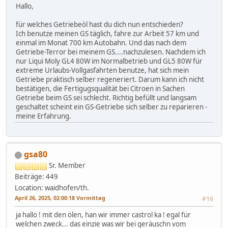
Hallo,
für welches Getriebeöl hast du dich nun entschieden?
Ich benutze meinen GS täglich, fahre zur Arbeit 57 km und
einmal im Monat 700 km Autobahn. Und das nach dem
Getriebe-Terror bei meinem GS....nachzulesen. Nachdem ich
nur Liqui Moly GL4 80W im Normalbetrieb und GL5 80W für
extreme Urlaubs-Vollgasfahrten benutze, hat sich mein
Getriebe praktisch selber regeneriert. Darum kann ich nicht
bestätigen, die Fertigugsqualität bei Citroen in Sachen
Getriebe beim GS sei schlecht. Richtig befüllt und langsam
geschaltet scheint ein GS-Getriebe sich selber zu reparieren -
meine Erfahrung.
gsa80
Sr. Member
Beiträge: 449
Location: waidhofen/th.
April 26, 2025, 02:00:18 Vormittag
#16
ja hallo ! mit den ölen, han wir immer castrol ka ! egal für
welchen zweck... das einzie was wir bei geräuschn vom