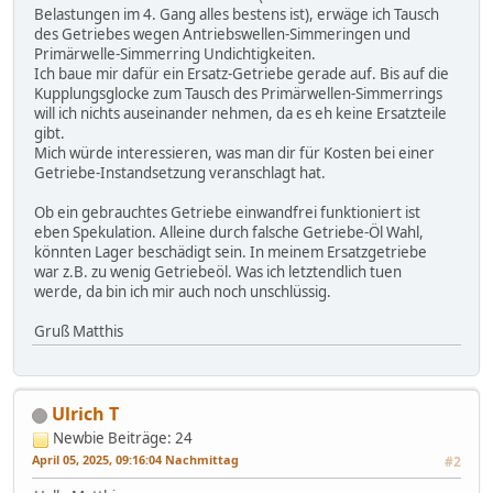
Belastungen im 4. Gang alles bestens ist), erwäge ich Tausch
des Getriebes wegen Antriebswellen-Simmeringen und
Primärwelle-Simmerring Undichtigkeiten.
Ich baue mir dafür ein Ersatz-Getriebe gerade auf. Bis auf die
Kupplungsglocke zum Tausch des Primärwellen-Simmerrings
will ich nichts auseinander nehmen, da es eh keine Ersatzteile
gibt.
Mich würde interessieren, was man dir für Kosten bei einer
Getriebe-Instandsetzung veranschlagt hat.
Ob ein gebrauchtes Getriebe einwandfrei funktioniert ist
eben Spekulation. Alleine durch falsche Getriebe-Öl Wahl,
könnten Lager beschädigt sein. In meinem Ersatzgetriebe
war z.B. zu wenig Getriebeöl. Was ich letztendlich tuen
werde, da bin ich mir auch noch unschlüssig.
Gruß Matthis
Ulrich T
Newbie
Beiträge: 24
April 05, 2025, 09:16:04 Nachmittag
#2