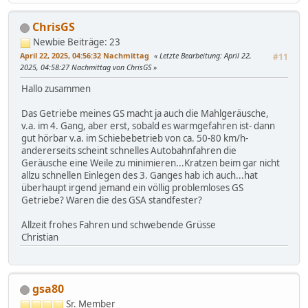
ChrisGS
Newbie
Beiträge: 23
April 22, 2025, 04:56:32 Nachmittag
Letzte Bearbeitung
: April 22,
#11
2025, 04:58:27 Nachmittag von ChrisGS
Hallo zusammen
Das Getriebe meines GS macht ja auch die Mahlgeräusche,
v.a. im 4. Gang, aber erst, sobald es warmgefahren ist- dann
gut hörbar v.a. im Schiebebetrieb von ca. 50-80 km/h-
andererseits scheint schnelles Autobahnfahren die
Geräusche eine Weile zu minimieren...Kratzen beim gar nicht
allzu schnellen Einlegen des 3. Ganges hab ich auch...hat
überhaupt irgend jemand ein völlig problemloses GS
Getriebe? Waren die des GSA standfester?
Allzeit frohes Fahren und schwebende Grüsse
Christian
gsa80
Sr. Member