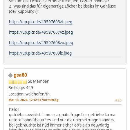
sich um das richtige Getriebe für einen 1220er handelt?
2. Was sind das für eigenartige Löcher beidseits im Gehäuse
(der Kupplung?)?
https://up.picr.de/49597605zt.jpeg
https://up.picr.de/49597607vz.jpeg
https://up.picr.de/49597608zo.jpeg
https://up.picr.de/49597609lz.jpeg
gsa80
Sr. Member
Beiträge: 449
Location: waidhofen/th.
Mai 13, 2025, 12:12:14 Vormittag
#20
hallo !
getriebespezialist ! immer a guate frage ! gs getriebe ka ma
untereinanda ibaua ! es sind nur dia übersetzungen anders.
bei gebrauchte ist nüd immer sicher ob's a als neuwärtig