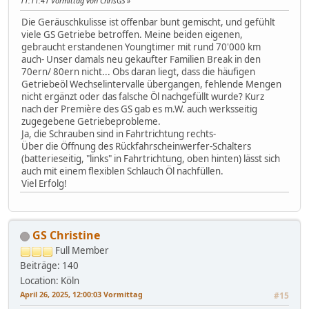
11:11:41 Vormittag von ChrisGS
Die Geräuschkulisse ist offenbar bunt gemischt, und gefühlt
viele GS Getriebe betroffen. Meine beiden eigenen,
gebraucht erstandenen Youngtimer mit rund 70'000 km
auch- Unser damals neu gekaufter Familien Break in den
70ern/ 80ern nicht... Obs daran liegt, dass die häufigen
Getriebeöl Wechselintervalle übergangen, fehlende Mengen
nicht ergänzt oder das falsche Öl nachgefüllt wurde? Kurz
nach der Première des GS gab es m.W. auch werksseitig
zugegebene Getriebeprobleme.
Ja, die Schrauben sind in Fahrtrichtung rechts-
Über die Öffnung des Rückfahrscheinwerfer-Schalters
(batterieseitig, "links" in Fahrtrichtung, oben hinten) lässt sich
auch mit einem flexiblen Schlauch Öl nachfüllen.
Viel Erfolg!
GS Christine
Full Member
Beiträge: 140
Location: Köln
April 26, 2025, 12:00:03 Vormittag
#15