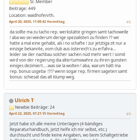
Sr. Member
Beiträge: 449
Location: waidhofen/th.
April 20, 2025, 11:09:42 Vormittag
#8
da sollte ma zu tacho rep. werkstätte gringen samt tachowelle
! aba wo sei wiederum derige spezialisten zu finden ?? wir
hatte a mal eine gehabt, als i no schafte ! zur jetztiga zit nur a
einzige bekannte, vom club aus östereich's zu erfahra...
leider sie der nachbau solcher sachen nüd mehr wert ! somit
wird von der regierung dia altertumswahre zu ihren gunsten
einiges dezimiert....was sie la wolten ! aba, warum hätt ma
rep. bonus usgeba !?!? wenn sogar rep. firmen sageten samt
bonus: schiesat das alt klump weg.
Ulrich T
Newbie
Beiträge: 24
April 22, 2025, 01:21:15 Vormittag
#9
Jetzt habe ich alle meine Unterlagen (4-bändiges
Reparaturhandbuch, Jetzt helfe ich mir selbst, etc.)
durchsucht und finde keine Angaben, wo beim Schaltgetriebe