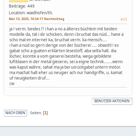
Beiträge: 449
Location: waidhofen/th.
Mai 13, 2025, 10:24:17 Nachmittag
#22
ja ! verm. beides !? i han a no a älteres büchlein mit beiden
modelle da, tät i dir schicken, denn i bruchat das nüd... hane a
scho mal im internet ka, bruchat verm. ka mensch....
i han a nüd so gern derige von der bücherei .... obwohl ! es
gabat scho a guaten erklärten lesestoff, aba selta halt. dia
löcher, konnte a vom gieserei besteha, wega gebildete
luftblasen in der metal gieserei, sei a eigne technik.......wenn
was kaput währe, sahat ma ja bei usrückgabel untern motor.
ma machat halt eher us neugier ach nur handgriffe, u. kamat
uf neuigkeiten druf...
cw
BENUTZER-AKTIONEN
Seiten
NACH OBEN
1