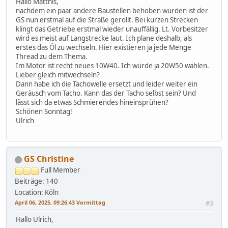
Hallo Matthis,
nachdem ein paar andere Baustellen behoben wurden ist der
GS nun erstmal auf die Straße gerollt. Bei kurzen Strecken
klingt das Getriebe erstmal wieder unauffällig. Lt. Vorbesitzer
wird es meist auf Langstrecke laut. Ich plane deshalb, als
erstes das Öl zu wechseln. Hier existieren ja jede Menge
Thread zu dem Thema.
Im Motor ist recht neues 10W40. Ich würde ja 20W50 wählen.
Lieber gleich mitwechseln?
Dann habe ich die Tachowelle ersetzt und leider weiter ein
Geräusch vom Tacho. Kann das der Tacho selbst sein? Und
lässt sich da etwas Schmierendes hineinsprühen?
Schönen Sonntag!
Ulrich
GS Christine
Full Member
Beiträge: 140
Location: Köln
April 06, 2025, 09:26:43 Vormittag
#3
Hallo Ulrich,