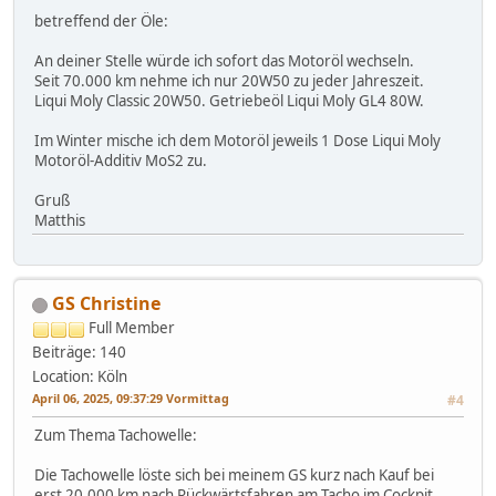
betreffend der Öle:
An deiner Stelle würde ich sofort das Motoröl wechseln.
Seit 70.000 km nehme ich nur 20W50 zu jeder Jahreszeit.
Liqui Moly Classic 20W50. Getriebeöl Liqui Moly GL4 80W.
Im Winter mische ich dem Motoröl jeweils 1 Dose Liqui Moly
Motoröl-Additiv MoS2 zu.
Gruß
Matthis
GS Christine
Full Member
Beiträge: 140
Location: Köln
April 06, 2025, 09:37:29 Vormittag
#4
Zum Thema Tachowelle:
Die Tachowelle löste sich bei meinem GS kurz nach Kauf bei
erst 20.000 km nach Rückwärtsfahren am Tacho im Cockpit