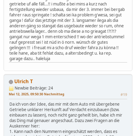
getriebe uf alle fäll...!! i mußte a bei mins a kurz nach
fertigstellung wieder usbaua, da mir der 3. immer bei bergab
fahrer raus springate ! schalta sei ka problem g'wesa, sei gut
ganga ! dafür das jetztige mit der 3. langsamer ilega als dia
anderen gäng so stangat das usgebaute wieder so rum, ohne
antriebswella lager.. denn ob ma diese a no grieagat !?!?!?
gangat nur wega 1 mm enterschied !! wo der antriebstummel
rauf gepresst sei ! ist nüd in ö norn. wünsch dir gutes
gelingen !!! i freuat mi a scho druf wieder fahra zu könna !!
teile hane, aba tit fehlat dazu, a altersbedingt u. ka rep.
garage dazu.. haleluja
Ulrich T
Newbie
Beiträge: 24
Mai 12, 2025, 09:50:30 Nachmittag
#19
Da ich von der Idee, das mir mit dem Auto mit übergebene
Getriebe unklarer Herkunft auf Verdacht einzubauen (bzw.
einbauen zu lassen), noch nicht ganz geheilt bin, habe ich mir
das Ding mal genauer angeschaut. Dazu zwei Fragen an die
Auskenner hier:
1. Kann nach den Nummern eingeschätzt werden, dass es