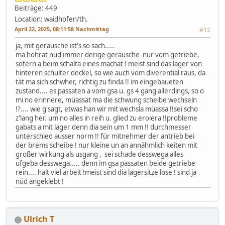
Beiträge: 449
Location: waidhofen/th.
April 22, 2025, 08:11:58 Nachmittag
#12
ja, mit geräusche ist's so sach.....
ma höhrat nüd immer derige geräusche nur vom getriebe.
sofern a beim schalta eines machat ! meist sind das lager von
hinteren schulter deckel, so wie auch vom diverential raus, da
tät ma sich schwher, richtig zu finda !! im eingebaueten
zustand.... es passaten a vom gsa u. gs 4 gang allerdings, so o
mi no erinnere, müassat ma die schwung scheibe wechseln
!?.... wie g'sagt, etwas han wir mit wechsla müassa !!sei scho
z'lang her. um no alles in reih u. glied zu eroiera !!probleme
gabats a mit lager denn dia sein um 1 mm !! durchmesser
unterschied ausser norm !! für mitnehmer der antrieb bei
der brems scheibe ! nur kleine un an annähmlich keiten mit
großer wirkung als usgang , sei schade desswega alles
ufgeba desswega..... denn im gsa passaten beide getriebe
rein.... halt viel arbeit !meist sind dia lagersitze lose ! sind ja
nüd angeklebt !
Ulrich T