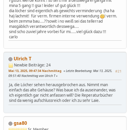
i'gstuft werde könnt ! so sei's mir a desswega erganga mit
mina 5 gang !! gsa ! leider uf gut glück !!!
dia löcher sind eigentlich als gewichts verminderung (ha ha
ha) lachmit! für verm. firmen interne verwendung
! verm.
beim zemma bau....??sowit i no weiß sei das tellerrad
masgäblich verantwortlich desswega....
sind scho zuviel jahre vorbei für mi.....viel glück dazu !!!
carlo
Ulrich T
Newbie
Beiträge: 24
Mai 13, 2025, 09:47:34 Nachmittag
Letzte Bearbeitung
: Mai 13, 2025,
#21
09:51:40 Nachmittag von Ulrich T
Ja, die Löcher sehen herausgebrochen aus. Nimmt man
einfach das alte Gehäuse? Was baue ich da auseinander, was
ich eigentlich gar nicht anfassen will? Die Reperaturbücher
sind da wenig aufschlussreich oder ich zu sehr Laie.
gsa80
Sr. Member