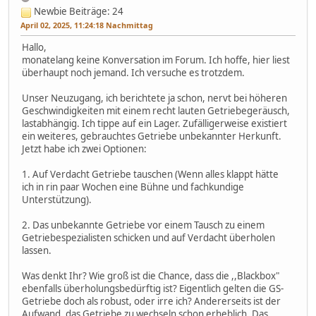
Newbie
Beiträge: 24
April 02, 2025, 11:24:18 Nachmittag
Hallo,
monatelang keine Konversation im Forum. Ich hoffe, hier liest
überhaupt noch jemand. Ich versuche es trotzdem.
Unser Neuzugang, ich berichtete ja schon, nervt bei höheren
Geschwindigkeiten mit einem recht lauten Getriebegeräusch,
lastabhängig. Ich tippe auf ein Lager. Zufälligerweise existiert
ein weiteres, gebrauchtes Getriebe unbekannter Herkunft.
Jetzt habe ich zwei Optionen:
1. Auf Verdacht Getriebe tauschen (Wenn alles klappt hätte
ich in rin paar Wochen eine Bühne und fachkundige
Unterstützung).
2. Das unbekannte Getriebe vor einem Tausch zu einem
Getriebespezialisten schicken und auf Verdacht überholen
lassen.
Was denkt Ihr? Wie groß ist die Chance, dass die ,,Blackbox"
ebenfalls überholungsbedürftig ist? Eigentlich gelten die GS-
Getriebe doch als robust, oder irre ich? Andererseits ist der
Aufwand, das Getriebe zu wechseln schon erheblich. Das