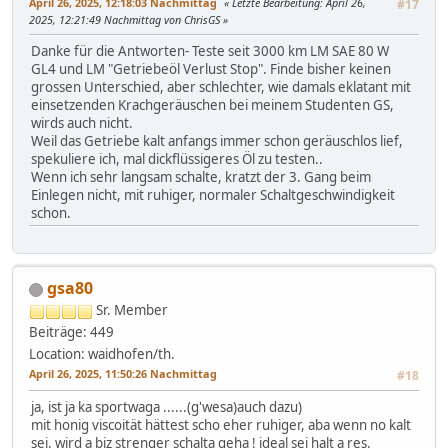
April 26, 2025, 12:18:03 Nachmittag
Letzte Bearbeitung
: April 26,
#17
2025, 12:21:49 Nachmittag von ChrisGS
Danke für die Antworten- Teste seit 3000 km LM SAE 80 W
GL4 und LM "Getriebeöl Verlust Stop". Finde bisher keinen
grossen Unterschied, aber schlechter, wie damals eklatant mit
einsetzenden Krachgeräuschen bei meinem Studenten GS,
wirds auch nicht.
Weil das Getriebe kalt anfangs immer schon geräuschlos lief,
spekuliere ich, mal dickflüssigeres Öl zu testen..
Wenn ich sehr langsam schalte, kratzt der 3. Gang beim
Einlegen nicht, mit ruhiger, normaler Schaltgeschwindigkeit
schon.
gsa80
Sr. Member
Beiträge: 449
Location: waidhofen/th.
April 26, 2025, 11:50:26 Nachmittag
#18
ja, ist ja ka sportwaga ......(g'wesa)auch dazu)
mit honig viscoität hättest scho eher ruhiger, aba wenn no kalt
sei. wird a biz strenger schalta geha ! ideal sei halt a res.