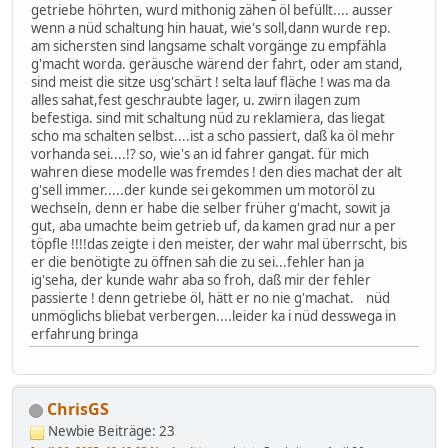
getriebe höhrten, wurd mithonig zähen öl befüllt.... ausser
wenn a nüd schaltung hin hauat, wie's soll,dann wurde rep.
am sichersten sind langsame schalt vorgänge zu empfähla
g'macht worda. geräusche wärend der fahrt, oder am stand,
sind meist die sitze usg'schärt ! selta lauf fläche ! was ma da
alles sahat,fest geschraubte lager, u. zwirn ilagen zum
befestiga. sind mit schaltung nüd zu reklamiera, das liegat
scho ma schalten selbst....ist a scho passiert, daß ka öl mehr
vorhanda sei....!? so, wie's an id fahrer gangat. für mich
wahren diese modelle was fremdes ! den dies machat der alt
g'sell immer.....der kunde sei gekommen um motoröl zu
wechseln, denn er habe die selber früher g'macht, sowit ja
gut, aba umachte beim getrieb uf, da kamen grad nur a per
töpfle !!!!das zeigte i den meister, der wahr mal überrscht, bis
er die benötigte zu öffnen sah die zu sei...fehler han ja
ig'seha, der kunde wahr aba so froh, daß mir der fehler
passierte ! denn getriebe öl, hätt er no nie g'machat. nüd
unmöglichs bliebat verbergen....leider ka i nüd desswega in
erfahrung bringa
ChrisGS
Newbie
Beiträge: 23