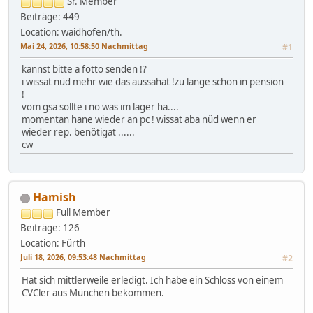
Sr. Member
Beiträge: 449
Location: waidhofen/th.
Mai 24, 2026, 10:58:50 Nachmittag
#1
kannst bitte a fotto senden !?
i wissat nüd mehr wie das aussahat !zu lange schon in pension
!
vom gsa sollte i no was im lager ha....
momentan hane wieder an pc ! wissat aba nüd wenn er
wieder rep. benötigat ......
cw
Hamish
Full Member
Beiträge: 126
Location: Fürth
Juli 18, 2026, 09:53:48 Nachmittag
#2
Hat sich mittlerweile erledigt. Ich habe ein Schloss von einem
CVCler aus München bekommen.