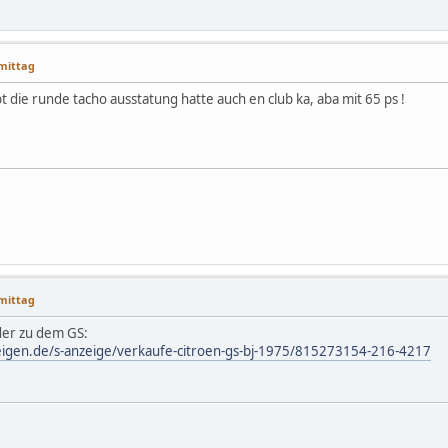
hmittag
 die runde tacho ausstatung hatte auch en club ka, aba mit 65 ps !
hmittag
lder zu dem GS:
eigen.de/s-anzeige/verkaufe-citroen-gs-bj-1975/815273154-216-4217