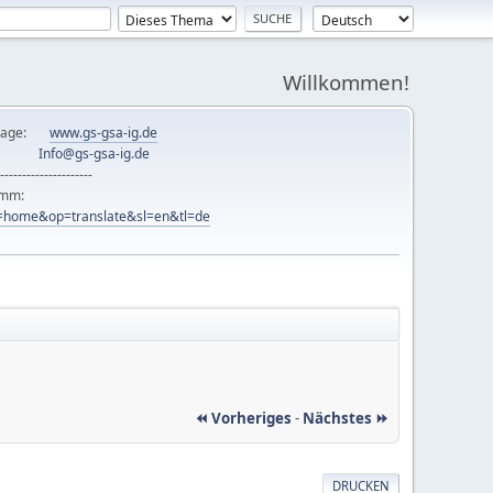
Willkommen!
mepage:
www.gs-gsa-ig.de
er:
Info@gs-gsa-ig.de
---------------------
ramm:
ew=home&op=translate&sl=en&tl=de
⏪ Vorheriges
-
Nächstes ⏩
DRUCKEN