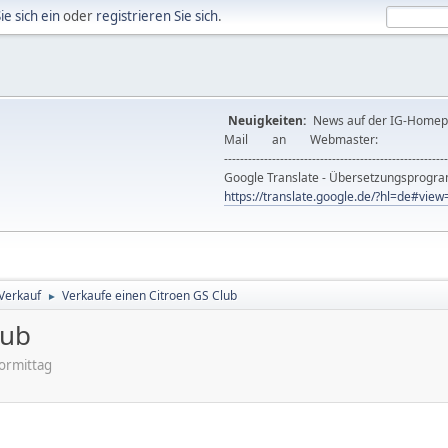
ie sich ein
oder
registrieren Sie sich
.
Neuigkeiten:
News auf der IG-Ho
Mail an Webmast
--------------------------------------------------------
Google Translate - Übersetzungsprog
https://translate.google.de/?hl=de#vi
 Verkauf
Verkaufe einen Citroen GS Club
►
lub
ormittag