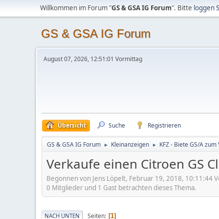
Willkommen im Forum "
GS & GSA IG Forum
". Bitte
loggen S
GS & GSA IG Forum
August 07, 2026, 12:51:01 Vormittag
Übersicht
Suche
Registrieren
GS & GSA IG Forum
Kleinanzeigen
KFZ - Biete GS/A zum
►
►
Verkaufe einen Citroen GS C
Begonnen von Jens Löpelt, Februar 19, 2018, 10:11:44 V
0 Mitglieder und 1 Gast betrachten dieses Thema.
Seiten
NACH UNTEN
1