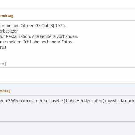
Vormittag
für meinen Citroen GS Club BJ 1975.
orbesitzer
zur Restauration. Alle Fehlteile vorhanden.
i mir melden. Ich habe noch mehr Fotos.
erda
tor]
hmittag
nte? Wenn ich mir den so ansehe ( hohe Heckleuchten ) müsste da doch 