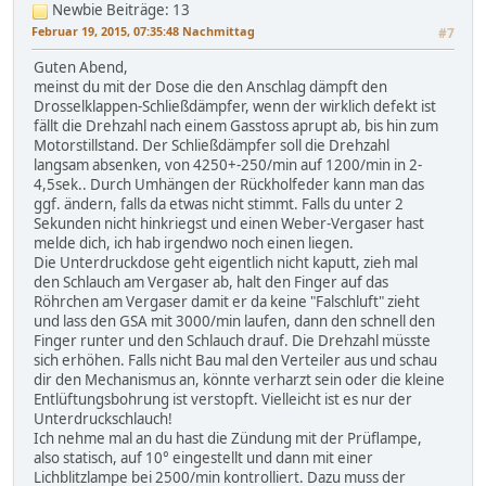
Newbie
Beiträge: 13
Februar 19, 2015, 07:35:48 Nachmittag
#7
Guten Abend,
meinst du mit der Dose die den Anschlag dämpft den
Drosselklappen-Schließdämpfer, wenn der wirklich defekt ist
fällt die Drehzahl nach einem Gasstoss aprupt ab, bis hin zum
Motorstillstand. Der Schließdämpfer soll die Drehzahl
langsam absenken, von 4250+-250/min auf 1200/min in 2-
4,5sek.. Durch Umhängen der Rückholfeder kann man das
ggf. ändern, falls da etwas nicht stimmt. Falls du unter 2
Sekunden nicht hinkriegst und einen Weber-Vergaser hast
melde dich, ich hab irgendwo noch einen liegen.
Die Unterdruckdose geht eigentlich nicht kaputt, zieh mal
den Schlauch am Vergaser ab, halt den Finger auf das
Röhrchen am Vergaser damit er da keine "Falschluft" zieht
und lass den GSA mit 3000/min laufen, dann den schnell den
Finger runter und den Schlauch drauf. Die Drehzahl müsste
sich erhöhen. Falls nicht Bau mal den Verteiler aus und schau
dir den Mechanismus an, könnte verharzt sein oder die kleine
Entlüftungsbohrung ist verstopft. Vielleicht ist es nur der
Unterdruckschlauch!
Ich nehme mal an du hast die Zündung mit der Prüflampe,
also statisch, auf 10° eingestellt und dann mit einer
Lichblitzlampe bei 2500/min kontrolliert. Dazu muss der