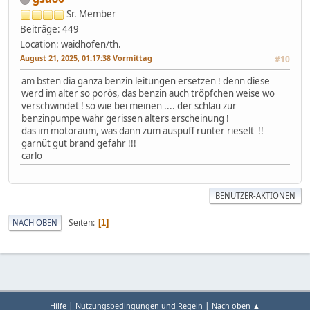
Sr. Member
Beiträge: 449
Location: waidhofen/th.
August 21, 2025, 01:17:38 Vormittag
#10
am bsten dia ganza benzin leitungen ersetzen ! denn diese
werd im alter so porös, das benzin auch tröpfchen weise wo
verschwindet ! so wie bei meinen .... der schlau zur
benzinpumpe wahr gerissen alters erscheinung !
das im motoraum, was dann zum auspuff runter rieselt !!
garnüt gut brand gefahr !!!
carlo
BENUTZER-AKTIONEN
Seiten
NACH OBEN
1
|
|
Hilfe
Nutzungsbedingungen und Regeln
Nach oben ▲