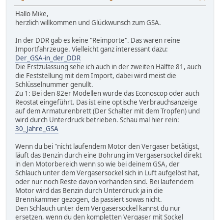
Hallo Mike,
herzlich willkommen und Glückwunsch zum GSA.
In der DDR gab es keine "Reimporte". Das waren reine
Importfahrzeuge. Vielleicht ganz interessant dazu:
Der_GSA-in_der_DDR
Die Erstzulassung sehe ich auch in der zweiten Hälfte 81, auch
die Feststellung mit dem Import, dabei wird meist die
Schlüsselnummer genullt.
Zu 1: Bei den 82er Modellen wurde das Econoscop oder auch
Reostat eingeführt. Das ist eine optische Verbrauchsanzeige
auf dem Armaturenbrett (Der Schalter mit dem Tropfen) und
wird durch Unterdruck betrieben. Schau mal hier rein:
30_Jahre_GSA
Wenn du bei "nicht laufendem Motor den Vergaser betätigst,
läuft das Benzin durch eine Bohrung im Vergasersockel direkt
in den Motorbereich wenn so wie bei deinem GSA, der
Schlauch unter dem Vergasersockel sich in Luft aufgelöst hat,
oder nur noch Reste davon vorhanden sind. Bei laufendem
Motor wird das Benzin durch Unterdruck ja in die
Brennkammer gezogen, da passiert sowas nicht.
Den Schlauch unter dem Vergasersockel kannst du nur
ersetzen, wenn du den kompletten Vergaser mit Sockel