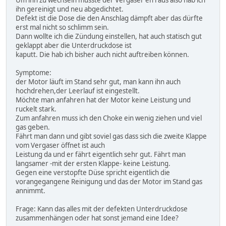
Um ihn zu wechseln musste der Vergaser eh raus also hab ich
ihn gereinigt und neu abgedichtet.
Defekt ist die Dose die den Anschlag dämpft aber das dürfte
erst mal nicht so schlimm sein.
Dann wollte ich die Zündung einstellen, hat auch statisch gut
geklappt aber die Unterdruckdose ist
kaputt. Die hab ich bisher auch nicht auftreiben können.
Symptome:
der Motor läuft im Stand sehr gut, man kann ihn auch
hochdrehen,der Leerlauf ist eingestellt.
Möchte man anfahren hat der Motor keine Leistung und
ruckelt stark.
Zum anfahren muss ich den Choke ein wenig ziehen und viel
gas geben.
Fährt man dann und gibt soviel gas dass sich die zweite Klappe
vom Vergaser öffnet ist auch
Leistung da und er fährt eigentlich sehr gut. Fährt man
langsamer -mit der ersten Klappe- keine Leistung.
Gegen eine verstopfte Düse spricht eigentlich die
vorangegangene Reinigung und das der Motor im Stand gas
annimmt.
Frage: Kann das alles mit der defekten Unterdruckdose
zusammenhängen oder hat sonst jemand eine Idee?