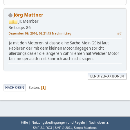
Jörg Mattner
Jr. Member
Beiträge: 86
Dezember 09, 2016, 02:21:45 Nachmittag
#7
Ja mit den Motoren ist das so eine Sache.Mein GS ist laut
Papieren der mit dem kleinen Motor,dagegen spricht
allerdings das er die längeren Zahnriemen hat.Welcher Motor
bei mir genau drin ist kann ich auch nicht sagen.
BENUTZER-AKTIONEN
Seiten
NACH OBEN
1
|
|
Hilfe
Nutzungsbedingungen und Regeln
Nach oben ▲
|
,
SMF 2.1 RC3
SMF © 2011
Simple Machines