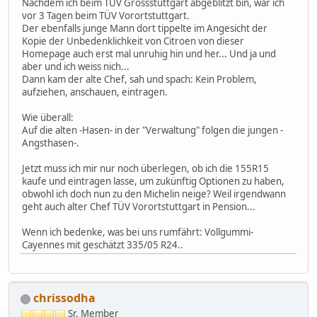
Nachdem ich beim TÜV Grossstuttgart abgeblitzt bin, war ich
vor 3 Tagen beim TÜV Vorortstuttgart.
Der ebenfalls junge Mann dort tippelte im Angesicht der
Kopie der Unbedenklichkeit von Citroen von dieser
Homepage auch erst mal unruhig hin und her... Und ja und
aber und ich weiss nich...
Dann kam der alte Chef, sah und spach: Kein Problem,
aufziehen, anschauen, eintragen.
Wie überall:
Auf die alten -Hasen- in der "Verwaltung" folgen die jungen -
Angsthasen-.
Jetzt muss ich mir nur noch überlegen, ob ich die 155R15
kaufe und eintragen lasse, um zukünftig Optionen zu haben,
obwohl ich doch nun zu den Michelin neige? Weil irgendwann
geht auch alter Chef TÜV Vorortstuttgart in Pension...
Wenn ich bedenke, was bei uns rumfährt: Vollgummi-
Cayennes mit geschätzt 335/05 R24..
chrissodha
Sr. Member