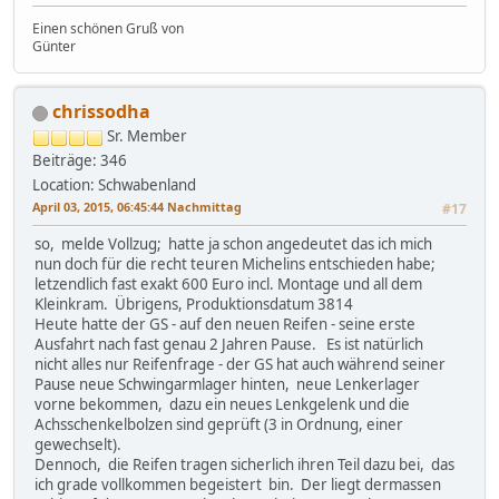
Einen schönen Gruß von
Günter
chrissodha
Sr. Member
Beiträge: 346
Location: Schwabenland
April 03, 2015, 06:45:44 Nachmittag
#17
so, melde Vollzug; hatte ja schon angedeutet das ich mich
nun doch für die recht teuren Michelins entschieden habe;
letzendlich fast exakt 600 Euro incl. Montage und all dem
Kleinkram. Übrigens, Produktionsdatum 3814
Heute hatte der GS - auf den neuen Reifen - seine erste
Ausfahrt nach fast genau 2 Jahren Pause. Es ist natürlich
nicht alles nur Reifenfrage - der GS hat auch während seiner
Pause neue Schwingarmlager hinten, neue Lenkerlager
vorne bekommen, dazu ein neues Lenkgelenk und die
Achsschenkelbolzen sind geprüft (3 in Ordnung, einer
gewechselt).
Dennoch, die Reifen tragen sicherlich ihren Teil dazu bei, das
ich grade vollkommen begeistert bin. Der liegt dermassen