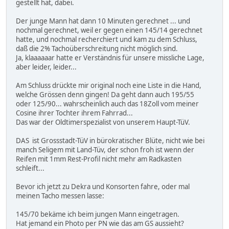
gestellt hat, dabei.
Der junge Mann hat dann 10 Minuten gerechnet ... und
nochmal gerechnet, weil er gegen einen 145/14 gerechnet
hatte, und nochmal recherchiert und kam zu dem Schluss,
daß die 2% Tachoüberschreitung nicht möglich sind.
Ja, klaaaaaar hatte er Verständnis für unsere missliche Lage,
aber leider, leider...
Am Schluss drückte mir original noch eine Liste in die Hand,
welche Grössen denn gingen! Da geht dann auch 195/55
oder 125/90... wahrscheinlich auch das 18Zoll vom meiner
Cosine ihrer Tochter ihrem Fahrrad...
Das war der Oldtimerspezialist von unserem Haupt-TüV.
DAS ist Grossstadt-TüV in bürokratischer Blüte, nicht wie bei
manch Seligem mit Land-Tüv, der schon froh ist wenn der
Reifen mit 1mm Rest-Profil nicht mehr am Radkasten
schleift...
Bevor ich jetzt zu Dekra und Konsorten fahre, oder mal
meinen Tacho messen lasse:
145/70 bekäme ich beim jungen Mann eingetragen.
Hat jemand ein Photo per PN wie das am GS aussieht?