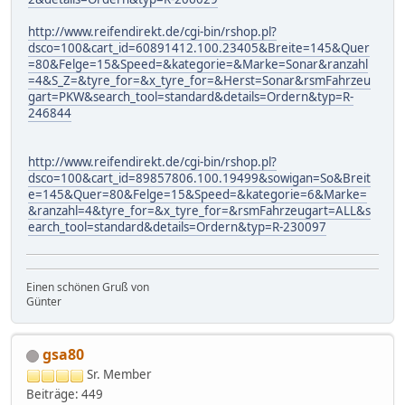
http://www.reifendirekt.de/cgi-bin/rshop.pl?
dsco=100&cart_id=60891412.100.23405&Breite=145&Quer
=80&Felge=15&Speed=&kategorie=&Marke=Sonar&ranzahl
=4&S_Z=&tyre_for=&x_tyre_for=&Herst=Sonar&rsmFahrzeu
gart=PKW&search_tool=standard&details=Ordern&typ=R-
246844
http://www.reifendirekt.de/cgi-bin/rshop.pl?
dsco=100&cart_id=89857806.100.19499&sowigan=So&Breit
e=145&Quer=80&Felge=15&Speed=&kategorie=6&Marke=
&ranzahl=4&tyre_for=&x_tyre_for=&rsmFahrzeugart=ALL&s
earch_tool=standard&details=Ordern&typ=R-230097
Einen schönen Gruß von
Günter
gsa80
Sr. Member
Beiträge: 449