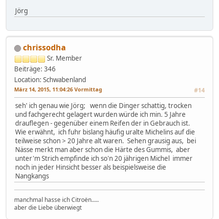
Jörg
chrissodha
Sr. Member
Beiträge: 346
Location: Schwabenland
März 14, 2015, 11:04:26 Vormittag
#14
seh' ich genau wie Jörg; wenn die Dinger schattig, trocken
und fachgerecht gelagert wurden würde ich min. 5 Jahre
drauflegen - gegenüber einem Reifen der in Gebrauch ist.
Wie erwähnt, ich fuhr bislang häufig uralte Michelins auf die
teilweise schon > 20 Jahre alt waren. Sehen grausig aus, bei
Nässe merkt man aber schon die Härte des Gummis, aber
unter'm Strich empfinde ich so'n 20 jährigen Michel immer
noch in jeder Hinsicht besser als beispielsweise die
Nangkangs
manchmal hasse ich Citroën.....
aber die Liebe überwiegt