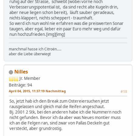
ruhig auf der Strasse, schwebt (wobei vorne noch
Verbesserungspotential ist, da sind recht alte Kugeln drin,
aber neue liegen schon bereit), läuft sauber geradeaus,
nichts klappert, nichts scheppert - traumhaft.
So werd ich nun wohl nie erfahren was die preiswerten Sonar
taugen, aber egal, lieber ein paar Euro mehr weg und dafür
nun hochzufrieden.[img][img]
manchmal hasse ich Citroën.....
aber die Liebe überwiegt
Nilles
Jr. Member
Beiträge: 94
April 04, 2015, 11:37:19 Nachmittag
#18
So, jetzt hab ich den Break zum Ostereiersuchen jetzt
rausgelassen und gleich mal die Reifen angeschaut.
Bj. 2001 2 Stk, bei den anderen habe ich die Nummern noch
nicht gefunden. Bevor ich da aber was Neues montier muss
ich an die Felgen ran, sind zwar von Pallas Deckeln gut
versteckt, aber grundrostig.