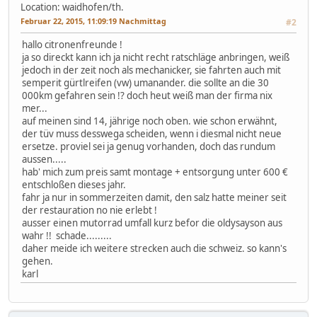
Location: waidhofen/th.
Februar 22, 2015, 11:09:19 Nachmittag
#2
hallo citronenfreunde !
ja so direckt kann ich ja nicht recht ratschläge anbringen, weiß
jedoch in der zeit noch als mechanicker, sie fahrten auch mit
semperit gürtlreifen (vw) umanander. die sollte an die 30
000km gefahren sein !? doch heut weiß man der firma nix
mer...
auf meinen sind 14, jährige noch oben. wie schon erwähnt,
der tüv muss desswega scheiden, wenn i diesmal nicht neue
ersetze. proviel sei ja genug vorhanden, doch das rundum
aussen.....
hab' mich zum preis samt montage + entsorgung unter 600 €
entschloßen dieses jahr.
fahr ja nur in sommerzeiten damit, den salz hatte meiner seit
der restauration no nie erlebt !
ausser einen mutorrad umfall kurz befor die oldysayson aus
wahr !! schade.........
daher meide ich weitere strecken auch die schweiz. so kann's
gehen.
karl