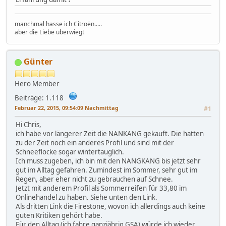
manchmal hasse ich Citroën.....
aber die Liebe überwiegt
Günter
Hero Member
Beiträge: 1.118
Februar 22, 2015, 09:54:09 Nachmittag
#1
Hi Chris,
ich habe vor längerer Zeit die NANKANG gekauft. Die hatten
zu der Zeit noch ein anderes Profil und sind mit der
Schneeflocke sogar wintertauglich.
Ich muss zugeben, ich bin mit den NANGKANG bis jetzt sehr
gut im Alltag gefahren. Zumindest im Sommer, sehr gut im
Regen, aber eher nicht zu gebrauchen auf Schnee.
Jetzt mit anderem Profil als Sommerreifen für 33,80 im
Onlinehandel zu haben. Siehe unten den Link.
Als dritten Link die Firestone, wovon ich allerdings auch keine
guten Kritiken gehört habe.
Für den Alltag (ich fahre ganzjährig GSA) würde ich wieder