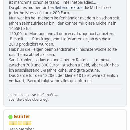
ist manchmal schon seltsam; internetparadies.....
Da gibt es momentan bei
Reifendirekt.de
die Michelin xzx
(oder heißt es zxz) für > 200 Euro.....
Nun war ich bei meinem Reifenhändler mit dem ich schon seit
Jahren sehr zufrieden bin, der konnte mir diese Michelins in
145SR15 für
150,00 incl Montage und all dem was dazugehört anbieten.
Bestellt...... Rückfrage beim Lieferanten ergab das die in
2013 produziert wurden.
Hab nun die Felgen beim Sandstrahler, nächste Woche sollte
das Thema abgehakt sein.
Sandstrahlen, lackieren und 4 neuen Reifen.....irgendwo
zwischen 700 und 800 Euro; ist schon a Geld, aber dafür hab
ich anschliessend 5-8 Jahre Ruhe, und gute Schuhe.
Das Ganze für den 1220er, der kleine 1015 ist wahrscheinlich
verkauft, Bericht folgt wenn alles gelaufen ist.
manchmal hasse ich Citroën.....
aber die Liebe überwiegt
Günter
Hero Member