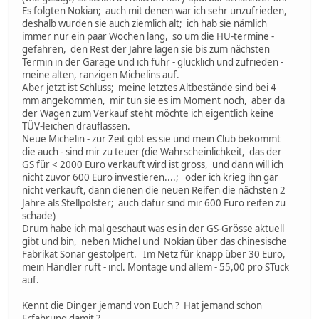
Es folgten Nokian; auch mit denen war ich sehr unzufrieden,
deshalb wurden sie auch ziemlich alt; ich hab sie nämlich
immer nur ein paar Wochen lang, so um die HU-termine -
gefahren, den Rest der Jahre lagen sie bis zum nächsten
Termin in der Garage und ich fuhr - glücklich und zufrieden -
meine alten, ranzigen Michelins auf.
Aber jetzt ist Schluss; meine letztes Altbestände sind bei 4
mm angekommen, mir tun sie es im Moment noch, aber da
der Wagen zum Verkauf steht möchte ich eigentlich keine
TÜV-leichen drauflassen.
Neue Michelin - zur Zeit gibt es sie und mein Club bekommt
die auch - sind mir zu teuer (die Wahrscheinlichkeit, das der
GS für < 2000 Euro verkauft wird ist gross, und dann will ich
nicht zuvor 600 Euro investieren....; oder ich krieg ihn gar
nicht verkauft, dann dienen die neuen Reifen die nächsten 2
Jahre als Stellpolster; auch dafür sind mir 600 Euro reifen zu
schade)
Drum habe ich mal geschaut was es in der GS-Grösse aktuell
gibt und bin, neben Michel und Nokian über das chinesische
Fabrikat Sonar gestolpert. Im Netz für knapp über 30 Euro,
mein Händler ruft - incl. Montage und allem - 55,00 pro STück
auf.
Kennt die Dinger jemand von Euch ? Hat jemand schon
Erfahrung damit ?