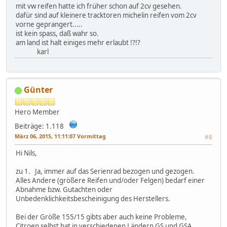
mit vw reifen hatte ich früher schon auf 2cv gesehen.
dafür sind auf kleinere tracktoren michelin reifen vom 2cv
vorne geprangert.....
ist kein spass, daß wahr so.
am land ist halt einiges mehr erlaubt !?!?
karl
Günter
Hero Member
Beiträge: 1.118
März 06, 2015, 11:11:07 Vormittag
#8
Hi Nils,
zu 1. Ja, immer auf das Serienrad bezogen und gezogen.
Alles Andere (größere Reifen und/oder Felgen) bedarf einer
Abnahme bzw. Gutachten oder
Unbedenklichkeitsbescheinigung des Herstellers.
Bei der Größe 155/15 gibts aber auch keine Probleme,
Citroen selbst hat in verschiedenen Ländern GS und GSA