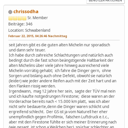
BENUTZER-AKTIONEN
chrissodha
Sr. Member
Beiträge: 346
Location: Schwabenland
Februar 22, 2015, 04:26:46 Nachmittag
seit Jahren gibt es die guten alten Michelin nur sporadisch
und dann sehr teuer.
Ich habe durch zahreiche Schlachtungen und natürlich auch
bedingt durch die fast schon beängstigende Haltbarkeit der
alten Michelins über viele Jahre hinweg ausreichend viele
Michelin vorrätig gehabt; ich fahre die Dinger gern, ohne
Sorgen und bislang auch ohne Defekt, obwohl sie natürlich
(leider) wie jeder andere Reifen auch mit der Zeit hart und an
den Flanken rissig werden.
Irgendwann, mag 12 Jahre her sein, sagte der TÜV mal nein
und ich kaufte notgedrungen Firestone; diese waren an der
Vorderachse bereits nach < 15.000 km platt, was ich aber
nicht sehr bedauerte,denn die Dinger waren schlicht und
ergreifend schlecht. Der GS ist ja vom Naturell her eher
unempfindlich gegen Profilmix, falschen Luftdruck e.t.c.,
aber mit den Firestone fühlte er sich meiner Erinnerung nach
(wie gesagt, ist schon a Weilchen her) spürbar schlechter an.