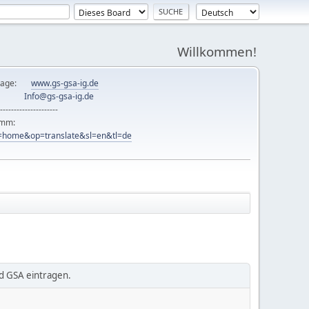
Willkommen!
mepage:
www.gs-gsa-ig.de
er:
Info@gs-gsa-ig.de
---------------------
ramm:
ew=home&op=translate&sl=en&tl=de
nd GSA eintragen.